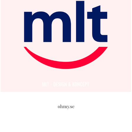
MLT - DESIGN & KONCEPT
ohmy.se