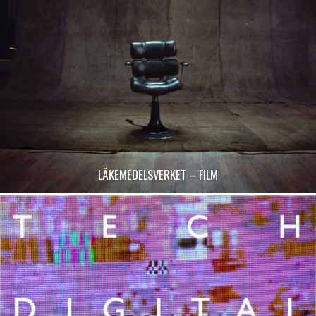
LÄKEMEDELSVERKET – FILM