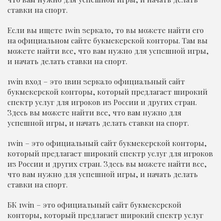
ставки на спорт.
Если вы ищете 1win зеркало, то вы можете найти его
на официальном сайте букмекерской конторы. Там вы
можете найти все, что вам нужно для успешной игры,
и начать делать ставки на спорт.
1win вход – это
1вин зеркало
официальный сайт
букмекерской конторы, который предлагает широкий
спектр услуг для игроков из России и других стран.
Здесь вы можете найти все, что вам нужно для
успешной игры, и начать делать ставки на спорт.
1win – это официальный сайт букмекерской конторы,
который предлагает широкий спектр услуг для игроков
из России и других стран. Здесь вы можете найти все,
что вам нужно для успешной игры, и начать делать
ставки на спорт.
БК 1win – это официальный сайт букмекерской
конторы, который предлагает широкий спектр услуг