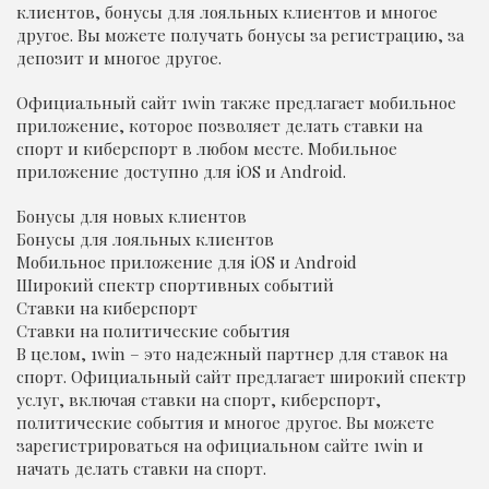
клиентов, бонусы для лояльных клиентов и многое
другое. Вы можете получать бонусы за регистрацию, за
депозит и многое другое.
Официальный сайт 1win также предлагает мобильное
приложение, которое позволяет делать ставки на
спорт и киберспорт в любом месте. Мобильное
приложение доступно для iOS и Android.
Бонусы для новых клиентов
Бонусы для лояльных клиентов
Мобильное приложение для iOS и Android
Широкий спектр спортивных событий
Ставки на киберспорт
Ставки на политические события
В целом, 1win – это надежный партнер для ставок на
спорт. Официальный сайт предлагает широкий спектр
услуг, включая ставки на спорт, киберспорт,
политические события и многое другое. Вы можете
зарегистрироваться на официальном сайте 1win и
начать делать ставки на спорт.