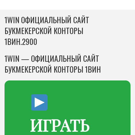
1WIN ОФИЦИАЛЬНЫЙ САЙТ
БУКМЕКЕРСКОЙ КОНТОРЫ
1ВИН.2900
1WIN — ОФИЦИАЛЬНЫЙ САЙТ
БУКМЕКЕРСКОЙ КОНТОРЫ 1ВИН
ИГРАТЬ