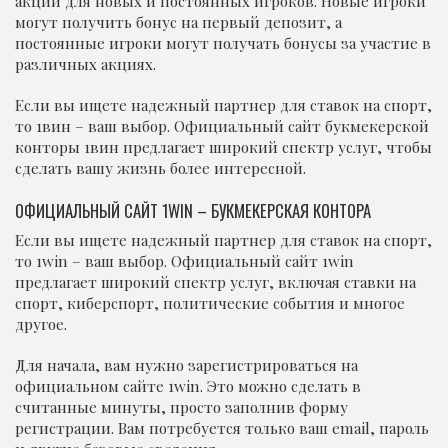
акций для новых и постоянных игроков. Новые игроки
могут получить бонус на первый депозит, а
постоянные игроки могут получать бонусы за участие в
различных акциях.
Если вы ищете надежный партнер для ставок на спорт,
то 1вин – ваш выбор. Официальный сайт букмекерской
конторы 1вин предлагает широкий спектр услуг, чтобы
сделать вашу жизнь более интересной.
ОФИЦИАЛЬНЫЙ САЙТ 1WIN – БУКМЕКЕРСКАЯ КОНТОРА
Если вы ищете надежный партнер для ставок на спорт,
то 1win – ваш выбор. Официальный сайт 1win
предлагает широкий спектр услуг, включая ставки на
спорт, киберспорт, политические события и многое
другое.
Для начала, вам нужно зарегистрироваться на
официальном сайте 1win. Это можно сделать в
считанные минуты, просто заполнив форму
регистрации. Вам потребуется только ваш email, пароль