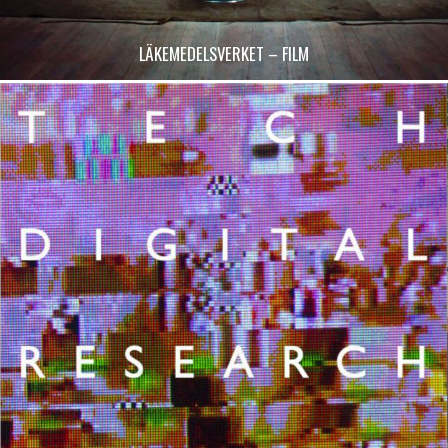
LÄKEMEDELSVERKET – FILM