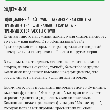
СОДЕРЖИМОЕ
ОФИЦИАЛЬНЫЙ САЙТ 1WIN – БУКМЕКЕРСКАЯ КОНТОРА
ПРЕИМУЩЕСТВА ОФИЦИАЛЬНОГО САЙТА 1WIN
ПРЕИМУЩЕСТВА РАБОТЫ С 1WIN
Если вы ищете надежный партнер для ставок на спорт,
то
1win
– ваш выбор. Это официальный сайт
букмекерской конторы, которая предлагает широкий
спектр услуг для игроков из России и других стран.
В 1win вы можете делать ставки на различные виды
спорта, включая футбол, хоккей, баскетбол и другие.
Компания предлагает высокие коэффициенты, что
обеспечивает выгодные условия для игроков.
Кроме того, 1win предлагает широкий спектр функций,
включая функцию ”Моя корзина”, которая позволяет
игрокам хранить и управлять своими ставками.
Компания также предлагает функцию ”Моя история”,
которая позволяет игрокам просматривать свои