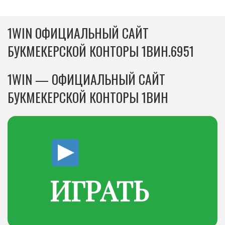
1WIN ОФИЦИАЛЬНЫЙ САЙТ
БУКМЕКЕРСКОЙ КОНТОРЫ 1ВИН.6951
1WIN — ОФИЦИАЛЬНЫЙ САЙТ
БУКМЕКЕРСКОЙ КОНТОРЫ 1ВИН
ИГРАТЬ