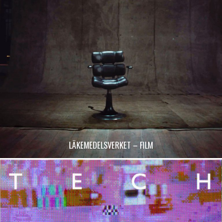
LÄKEMEDELSVERKET – FILM