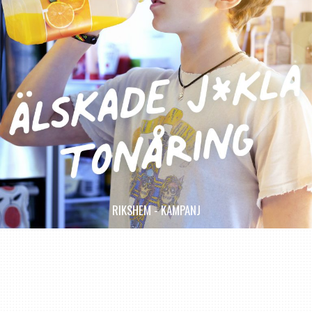
RIKSHEM - KAMPANJ