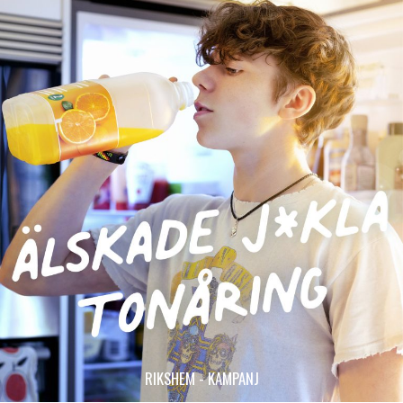
RIKSHEM - KAMPANJ