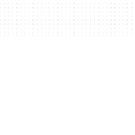
ZELLOUT BLIR OH MY!