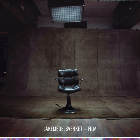
LÄKEMEDELSVERKET – FILM