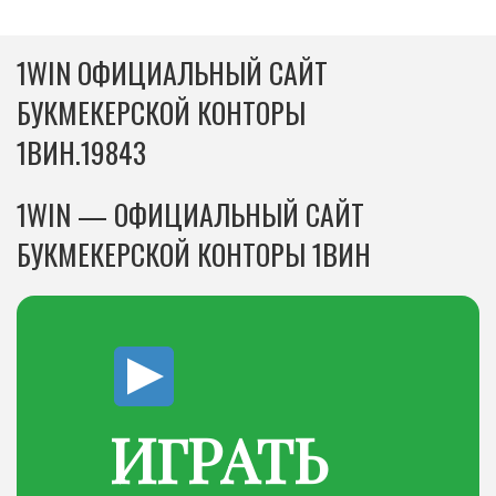
1WIN ОФИЦИАЛЬНЫЙ САЙТ
БУКМЕКЕРСКОЙ КОНТОРЫ
1ВИН.19843
1WIN — ОФИЦИАЛЬНЫЙ САЙТ
БУКМЕКЕРСКОЙ КОНТОРЫ 1ВИН
ИГРАТЬ