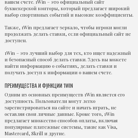
вашем счете. 1Win – это официальный сайт
букмекерской конторы, который предлагает широкий
выбор спортивных событий и высокие коэффициенты.
Также, 1Win предлагает зеркало, чтобы игроки могли
продолжать делать ставки, если официальный сайт не
доступен.
1Win – это лучший выбор для тех, кто ищет надежный
и безопасный способ делать ставки. Здесь вы можете
найти информацию о событиях, делать ставки и
получать доступ к информации о вашем счете.
ПРЕИМУЩЕСТВА И ФУНКЦИИ 1WIN
Одним из основных преимуществ 1Win является его
доступность. Пользователи могут легко
зарегистрироваться на сайте и начать играть, не
оставляя свои личные данные. Кроме того, 1Win
предлагает множество способов оплаты, включая
популярные платежные системы, такие как Visa,
Mastercard, Skrill и другие.