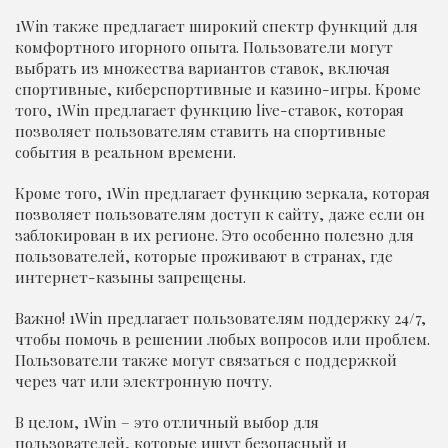
1Win также предлагает широкий спектр функций для
комфортного игорного опыта. Пользователи могут
выбрать из множества вариантов ставок, включая
спортивные, киберспортивные и казино-игры. Кроме
того, 1Win предлагает функцию live-ставок, которая
позволяет пользователям ставить на спортивные
события в реальном времени.
Кроме того, 1Win предлагает функцию зеркала, которая
позволяет пользователям доступ к сайту, даже если он
заблокирован в их регионе. Это особенно полезно для
пользователей, которые проживают в странах, где
интернет-казыны запрещены.
Важно! 1Win предлагает пользователям поддержку 24/7,
чтобы помочь в решении любых вопросов или проблем.
Пользователи также могут связаться с поддержкой
через чат или электронную почту.
В целом, 1Win – это отличный выбор для
пользователей, которые ищут безопасный и