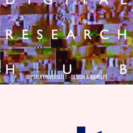
UPPSALA UNIVERSITET - DESIGN & KONCEPT