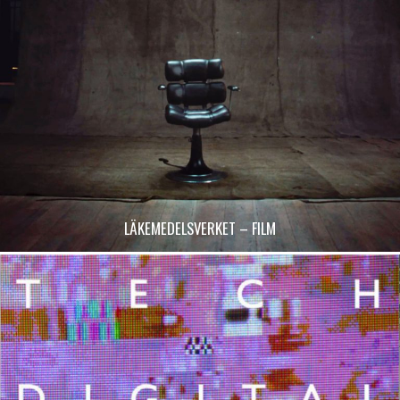
LÄKEMEDELSVERKET – FILM