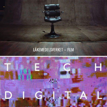
LÄKEMEDELSVERKET – FILM