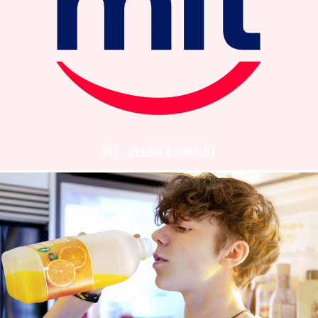
MLT - DESIGN & KONCEPT