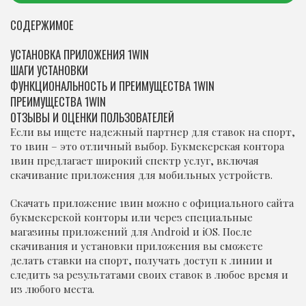
СОДЕРЖИМОЕ
УСТАНОВКА ПРИЛОЖЕНИЯ 1WIN
ШАГИ УСТАНОВКИ
ФУНКЦИОНАЛЬНОСТЬ И ПРЕИМУЩЕСТВА 1WIN
ПРЕИМУЩЕСТВА 1WIN
ОТЗЫВЫ И ОЦЕНКИ ПОЛЬЗОВАТЕЛЕЙ
Если вы ищете надежный партнер для ставок на спорт,
то 1вин – это отличный выбор. Букмекерская контора
1вин предлагает широкий спектр услуг, включая
скачивание приложения для мобильных устройств.
Скачать приложение 1вин можно с официального сайта
букмекерской конторы или через специальные
магазины приложений для Android и iOS. После
скачивания и установки приложения вы сможете
делать ставки на спорт, получать доступ к линии и
следить за результатами своих ставок в любое время и
из любого места.