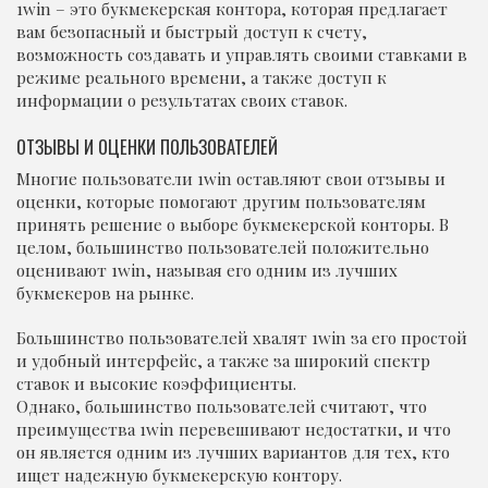
1win – это букмекерская контора, которая предлагает
вам безопасный и быстрый доступ к счету,
возможность создавать и управлять своими ставками в
режиме реального времени, а также доступ к
информации о результатах своих ставок.
ОТЗЫВЫ И ОЦЕНКИ ПОЛЬЗОВАТЕЛЕЙ
Многие пользователи 1win оставляют свои отзывы и
оценки, которые помогают другим пользователям
принять решение о выборе букмекерской конторы. В
целом, большинство пользователей положительно
оценивают 1win, называя его одним из лучших
букмекеров на рынке.
Большинство пользователей хвалят 1win за его простой
и удобный интерфейс, а также за широкий спектр
ставок и высокие коэффициенты.
Однако, большинство пользователей считают, что
преимущества 1win перевешивают недостатки, и что
он является одним из лучших вариантов для тех, кто
ищет надежную букмекерскую контору.