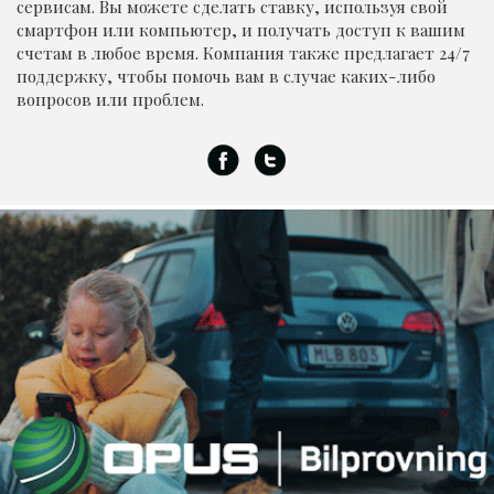
сервисам. Вы можете сделать ставку, используя свой
смартфон или компьютер, и получать доступ к вашим
счетам в любое время. Компания также предлагает 24/7
поддержку, чтобы помочь вам в случае каких-либо
вопросов или проблем.