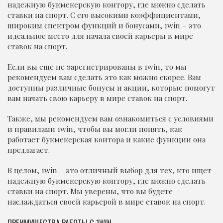
надежную букмекерскую контору, где можно сделать
ставки на спорт. С его высокими коэффициентами,
широким спектром функций и бонусами, 1win – это
идеальное место для начала своей карьеры в мире
ставок на спорт.
Если вы еще не зарегистрированы в 1win, то мы
рекомендуем вам сделать это как можно скорее. Вам
доступны различные бонусы и акции, которые помогут
вам начать свою карьеру в мире ставок на спорт.
Также, мы рекомендуем вам ознакомиться с условиями
и правилами 1win, чтобы вы могли понять, как
работает букмекерская контора и какие функции она
предлагает.
В целом, 1win – это отличный выбор для тех, кто ищет
надежную букмекерскую контору, где можно сделать
ставки на спорт. Мы уверены, что вы будете
наслаждаться своей карьерой в мире ставок на спорт.
ПРЕИМУЩЕСТВА РАБОТЫ С 1WIN