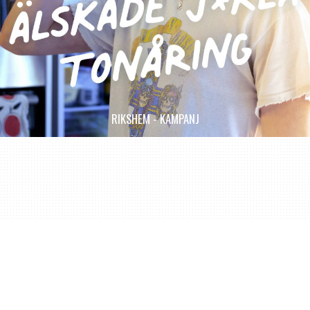
RIKSHEM - KAMPANJ