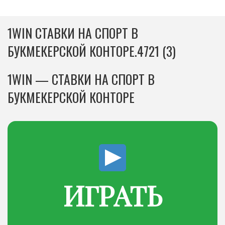
1WIN СТАВКИ НА СПОРТ В
БУКМЕКЕРСКОЙ КОНТОРЕ.4721 (3)
1WIN — СТАВКИ НА СПОРТ В
БУКМЕКЕРСКОЙ КОНТОРЕ
ИГРАТЬ