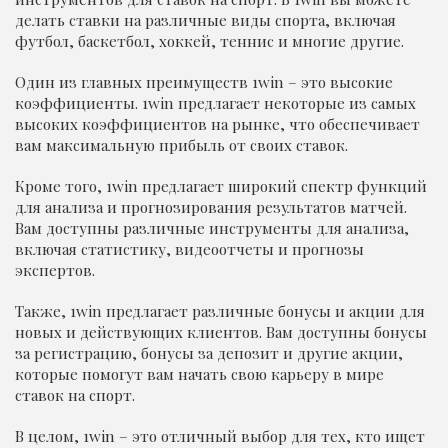
делать ставки на различные виды спорта, включая
футбол, баскетбол, хоккей, теннис и многие другие.
Один из главных преимуществ 1win – это высокие
коэффициенты. 1win предлагает некоторые из самых
высоких коэффициентов на рынке, что обеспечивает
вам максимальную прибыль от своих ставок.
Кроме того, 1win предлагает широкий спектр функций
для анализа и прогнозирования результатов матчей.
Вам доступны различные инструменты для анализа,
включая статистику, видеоотчеты и прогнозы
экспертов.
Также, 1win предлагает различные бонусы и акции для
новых и действующих клиентов. Вам доступны бонусы
за регистрацию, бонусы за депозит и другие акции,
которые помогут вам начать свою карьеру в мире
ставок на спорт.
В целом, 1win – это отличный выбор для тех, кто ищет