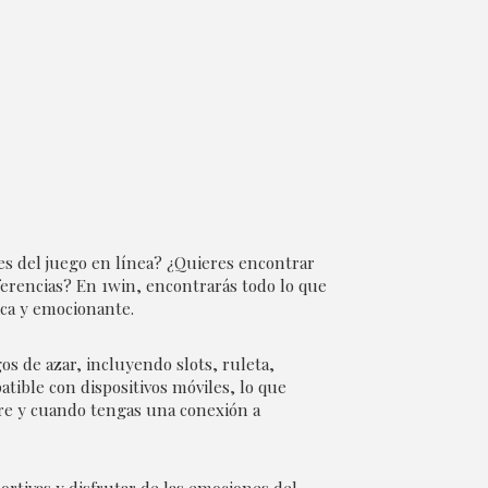
s del juego en línea? ¿Quieres encontrar
ferencias? En 1win, encontrarás todo lo que
ica y emocionante.
os de azar, incluyendo slots, ruleta,
tible con dispositivos móviles, lo que
pre y cuando tengas una conexión a