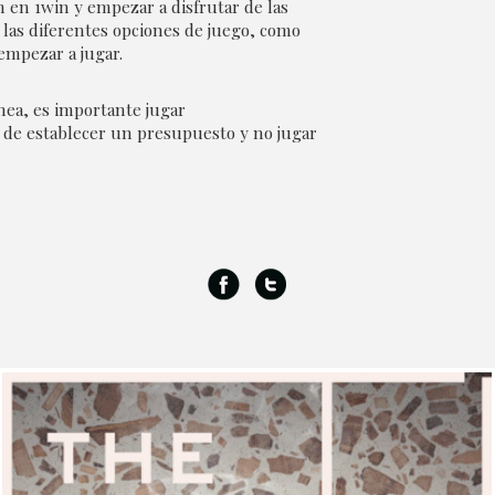
n en 1win y empezar a disfrutar de las
 las diferentes opciones de juego, como
empezar a jugar.
ínea, es importante jugar
 de establecer un presupuesto y no jugar