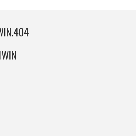
WIN.404
1WIN