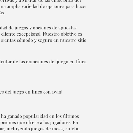
rtivas y disfrutar de las emociones del
 una amplia variedad de opciones para hacer
ás.
dad de juegos y opciones de apuestas
 cliente excepcional. Nuestro objetivo es
e sientas cómodo y seguro en nuestro sitio
rutar de las emociones del juego en línea.
es del juego en línea con 1win!
e ha ganado popularidad en los últimos
opciones que ofrece a los jugadores. En
ar, incluyendo juegos de mesa, ruleta,