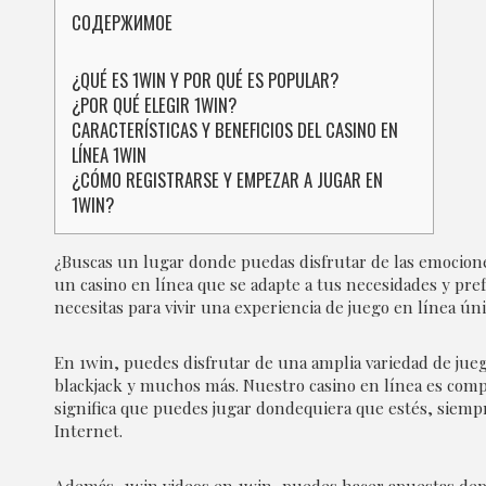
СОДЕРЖИМОЕ
¿QUÉ ES 1WIN Y POR QUÉ ES POPULAR?
¿POR QUÉ ELEGIR 1WIN?
CARACTERÍSTICAS Y BENEFICIOS DEL CASINO EN
LÍNEA 1WIN
¿CÓMO REGISTRARSE Y EMPEZAR A JUGAR EN
1WIN?
¿Buscas un lugar donde puedas disfrutar de las emocione
un casino en línea que se adapte a tus necesidades y pre
necesitas para vivir una experiencia de juego en línea ún
En 1win, puedes disfrutar de una amplia variedad de jueg
blackjack y muchos más. Nuestro casino en línea es compa
significa que puedes jugar dondequiera que estés, siem
Internet.