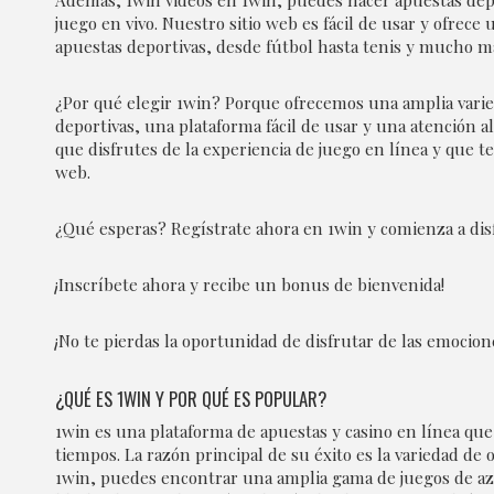
Además,
1win videos
en 1win, puedes hacer apuestas depo
juego en vivo. Nuestro sitio web es fácil de usar y ofrece
apuestas deportivas, desde fútbol hasta tenis y mucho m
¿Por qué elegir 1win? Porque ofrecemos una amplia varie
deportivas, una plataforma fácil de usar y una atención al
que disfrutes de la experiencia de juego en línea y que t
web.
¿Qué esperas? Regístrate ahora en 1win y comienza a disf
¡Inscríbete ahora y recibe un bonus de bienvenida!
¡No te pierdas la oportunidad de disfrutar de las emocion
¿QUÉ ES 1WIN Y POR QUÉ ES POPULAR?
1win es una plataforma de apuestas y casino en línea qu
tiempos. La razón principal de su éxito es la variedad de 
1win, puedes encontrar una amplia gama de juegos de az