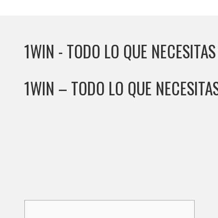
1WIN - TODO LO QUE NECESITAS
1WIN – TODO LO QUE NECESITAS