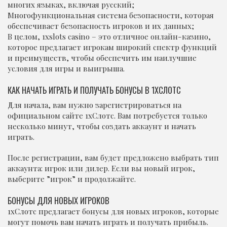
многих языках, включая русский;
Многофункциональная система безопасности, которая
обеспечивает безопасность игроков и их данных;
В целом, 1xslots casino – это отличное онлайн-казино,
которое предлагает игрокам широкий спектр функций
и преимуществ, чтобы обеспечить им наилучшие
условия для игры и выигрыша.
КАК НАЧАТЬ ИГРАТЬ И ПОЛУЧАТЬ БОНУСЫ В 1ХСЛОТС
Для начала, вам нужно зарегистрироваться на
официальном сайте 1хСлотс. Вам потребуется только
несколько минут, чтобы создать аккаунт и начать
играть.
После регистрации, вам будет предложено выбрать тип
аккаунта: игрок или дилер. Если вы новый игрок,
выберите ”игрок” и продолжайте.
БОНУСЫ ДЛЯ НОВЫХ ИГРОКОВ
1хСлотс предлагает бонусы для новых игроков, которые
могут помочь вам начать играть и получать прибыль.