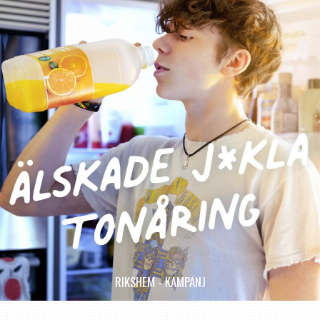
RIKSHEM - KAMPANJ