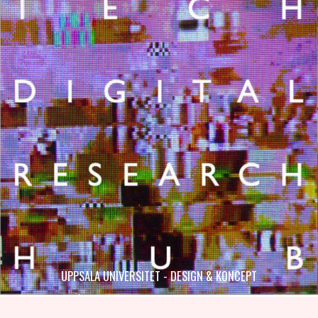
UPPSALA UNIVERSITET - DESIGN & KONCEPT