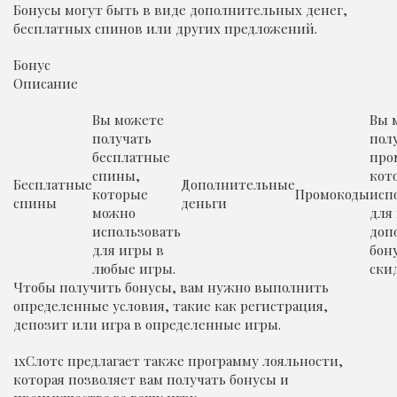
Бонусы могут быть в виде дополнительных денег,
бесплатных спинов или других предложений.
Бонус
Описание
Вы можете
Вы 
получать
пол
бесплатные
про
спины,
кот
Бесплатные
Дополнительные
которые
Промокоды
исп
спины
деньги
можно
для
использовать
доп
для игры в
бон
любые игры.
ски
Чтобы получить бонусы, вам нужно выполнить
определенные условия, такие как регистрация,
депозит или игра в определенные игры.
1хСлотс предлагает также программу лояльности,
которая позволяет вам получать бонусы и