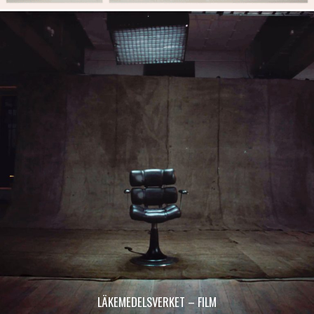
LÄKEMEDELSVERKET – FILM