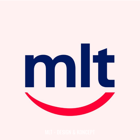
MLT - DESIGN & KONCEPT