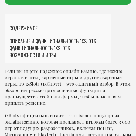
СОДЕРЖИМОЕ
ОПИСАНИЕ И ФУНКЦИОНАЛЬНОСТЬ 1XSLOTS
ФУНКЦИОНАЛЬНОСТЬ 1XSLOTS
ВОЗМОЖНОСТИ И ИГРЫ
Если вы ищете надежное онлайн казино, где можно
играть в слоты, карточные игры и другие азартные
игры, то 1xSlots (1хСлотс) – это отличный выбор. В этом
обзоре мы рассмотрим основные функции и
преимущества этой платформы, чтобы помочь вам
принять решение.
1xSlots официальный сайт – это
1хслот
популярная
онлайн казино, которая предлагает игрокам более 3 000
игр от ведущих разработчиков, включая NetEnt,
Microgaming и Playtech. Платформа доступна на русском