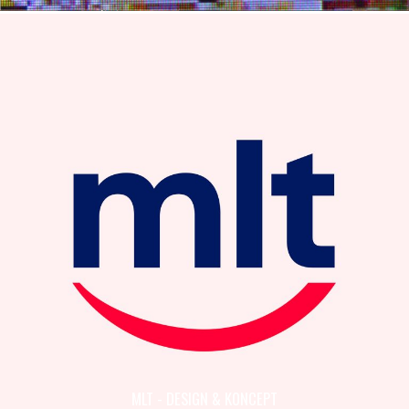
MLT - DESIGN & KONCEPT