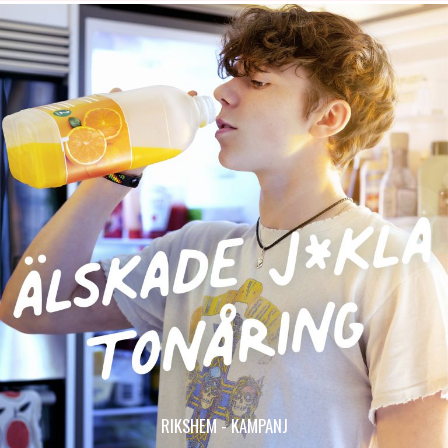
RIKSHEM - KAMPANJ