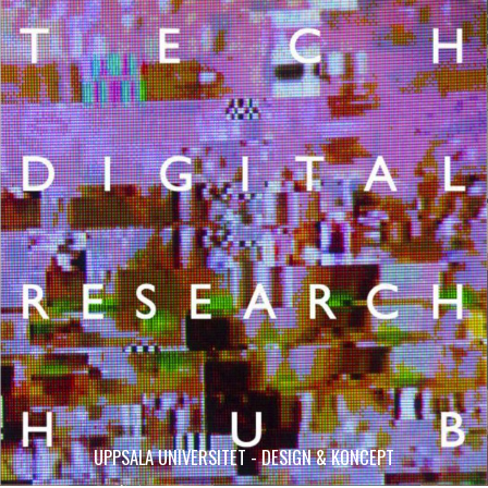
UPPSALA UNIVERSITET - DESIGN & KONCEPT