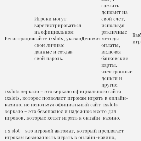
сделать
депозит на
Игроки могут
свой счет,
зарегистрироваться
используя
на официальном
различные
Вы
Регистрация
сайте 1xslots, указав
Депозит
методы
иг
свои личные
оплаты,
данные и создав
включая
свой пароль.
банковские
карты,
электронные
деньги и
другие.
1xslots зеркало – это зеркало официального сайта
1xslots, которое позволяет игрокам играть в онлайн-
казино, не используя официальный сайт. 1xslots
зеркало – это безопасное и надежное место для
игроков, которые хотят играть в онлайн-казино.
1 x slot – это игровой автомат, который предлагает
игрокам возможность играть в онлайн-казино,