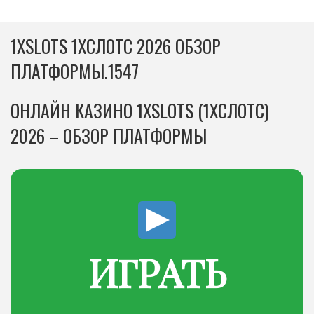
1XSLOTS 1ХСЛОТС 2026 ОБЗОР
ПЛАТФОРМЫ.1547
ОНЛАЙН КАЗИНО 1XSLOTS (1ХСЛОТС)
2026 – ОБЗОР ПЛАТФОРМЫ
ИГРАТЬ