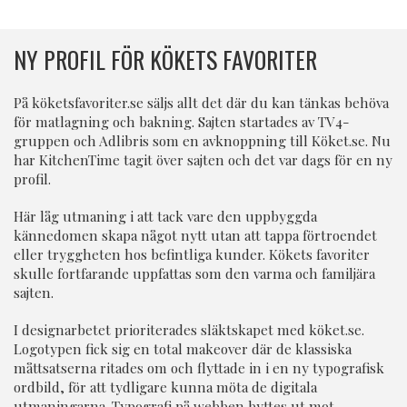
NY PROFIL FÖR KÖKETS FAVORITER
På köketsfavoriter.se säljs allt det där du kan tänkas behöva
för matlagning och bakning. Sajten startades av TV4-
gruppen och Adlibris som en avknoppning till Köket.se. Nu
har KitchenTime tagit över sajten och det var dags för en ny
profil.
Här låg utmaning i att tack vare den uppbyggda
kännedomen skapa något nytt utan att tappa förtroendet
eller tryggheten hos befintliga kunder. Kökets favoriter
skulle fortfarande uppfattas som den varma och familjära
sajten.
I designarbetet prioriterades släktskapet med köket.se.
Logotypen fick sig en total makeover där de klassiska
måttsatserna ritades om och flyttade in i en ny typografisk
ordbild, för att tydligare kunna möta de digitala
utmaningarna. Typografi på webben byttes ut mot