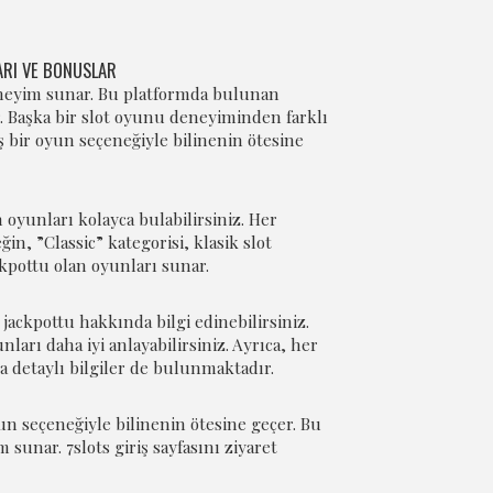
ARI VE BONUSLAR
eneyim sunar. Bu platformda bulunan
ir. Başka bir slot oyunu deneyiminden farklı
iş bir oyun seçeneğiyle bilinenin ötesine
n oyunları kolayca bulabilirsiniz. Her
in, ”Classic” kategorisi, klasik slot
ckpottu olan oyunları sunar.
jackpottu hakkında bilgi edinebilirsiniz.
nları daha iyi anlayabilirsiniz. Ayrıca, her
 detaylı bilgiler de bulunmaktadır.
yun seçeneğiyle bilinenin ötesine geçer. Bu
sunar. 7slots giriş sayfasını ziyaret