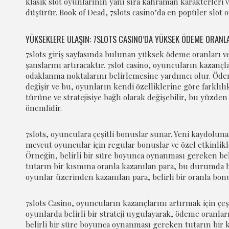
klasik slot oyunlarının yanı sıra kahraman karakterleri v
düşürür. Book of Dead, 7slots casino’da en popüler slot o
YÜKSEKLERE ULAŞIN: 7SLOTS CASINO’DA YÜKSEK ÖDEME ORANL
7slots giriş sayfasında bulunan yüksek ödeme oranları 
şanslarını artıracaktır. 7slot casino, oyuncuların kazançl
odaklanma noktalarını belirlemesine yardımcı olur. Öde
değişir ve bu, oyunların kendi özelliklerine göre farklıl
türüne ve stratejisiye bağlı olarak değişebilir, bu yüzden 
önemlidir.
7slots, oyunculara çeşitli bonuslar sunar. Yeni kaydoluna
mevcut oyuncular için regular bonuslar ve özel etkinlik
Örneğin, belirli bir süre boyunca oynanması gereken bel
tutarın bir kısmına oranla kazanılan para, bu durumda bon
oyunlar üzerinden kazanılan para, belirli bir oranla bonu
7slots Casino, oyuncuların kazançlarını artırmak için çeşit
oyunlarda belirli bir strateji uygulayarak, ödeme oranla
belirli bir süre boyunca oynanması gereken tutarın bir k