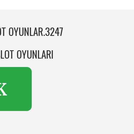
OT OYUNLAR.3247
SLOT OYUNLARI
K