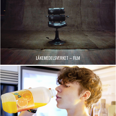
LÄKEMEDELSVERKET – FILM