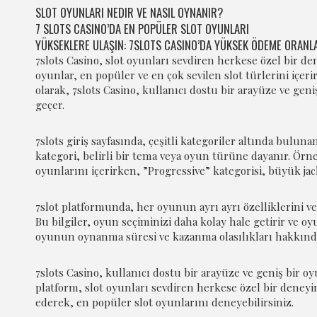
SLOT OYUNLARI NEDIR VE NASIL OYNANIR?
7 SLOTS CASINO’DA EN POPÜLER SLOT OYUNLARI
YÜKSEKLERE ULAŞIN: 7SLOTS CASINO’DA YÜKSEK ÖDEME ORANL
7slots
Casino, slot oyunları sevdiren herkese özel bir d
oyunlar, en popüler ve en çok sevilen slot türlerini içer
olarak, 7slots Casino, kullanıcı dostu bir arayüze ve gen
geçer.
7slots giriş sayfasında, çeşitli kategoriler altında buluna
kategori, belirli bir tema veya oyun türüne dayanır. Örneğ
oyunlarını içerirken, ”Progressive” kategorisi, büyük ja
7slot platformunda, her oyunun ayrı ayrı özelliklerini ve 
Bu bilgiler, oyun seçiminizi daha kolay hale getirir ve oyu
oyunun oynanma süresi ve kazanma olasılıkları hakkında
7slots Casino, kullanıcı dostu bir arayüze ve geniş bir o
platform, slot oyunları sevdiren herkese özel bir deneyim 
ederek, en popüler slot oyunlarını deneyebilirsiniz.