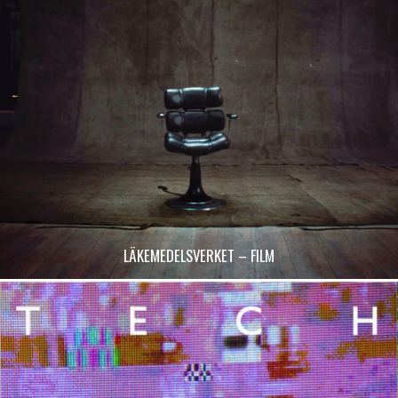
LÄKEMEDELSVERKET – FILM