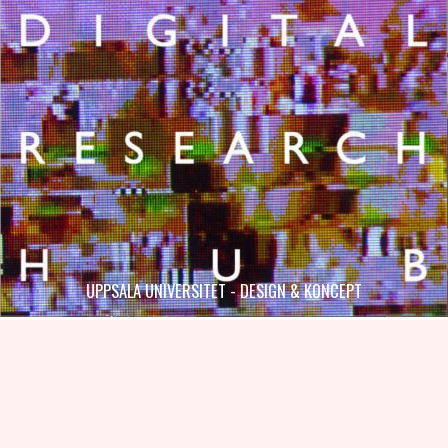
UPPSALA UNIVERSITET - DESIGN & KONCEPT