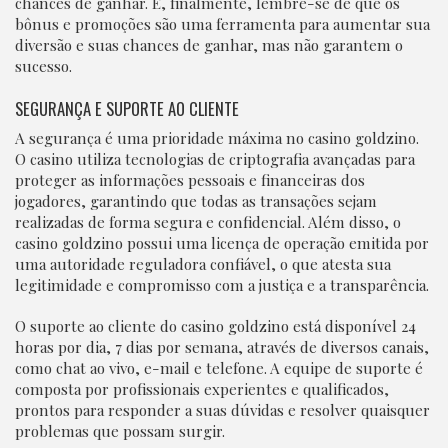
chances de ganhar. E, finalmente, lembre-se de que os
bônus e promoções são uma ferramenta para aumentar sua
diversão e suas chances de ganhar, mas não garantem o
sucesso.
SEGURANÇA E SUPORTE AO CLIENTE
A segurança é uma prioridade máxima no casino goldzino.
O casino utiliza tecnologias de criptografia avançadas para
proteger as informações pessoais e financeiras dos
jogadores, garantindo que todas as transações sejam
realizadas de forma segura e confidencial. Além disso, o
casino goldzino possui uma licença de operação emitida por
uma autoridade reguladora confiável, o que atesta sua
legitimidade e compromisso com a justiça e a transparência.
O suporte ao cliente do casino goldzino está disponível 24
horas por dia, 7 dias por semana, através de diversos canais,
como chat ao vivo, e-mail e telefone. A equipe de suporte é
composta por profissionais experientes e qualificados,
prontos para responder a suas dúvidas e resolver quaisquer
problemas que possam surgir.