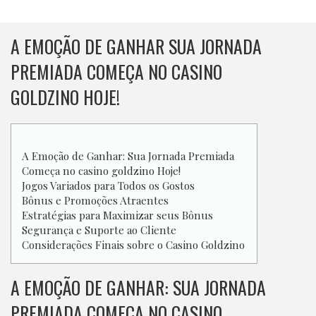
A EMOÇÃO DE GANHAR SUA JORNADA
PREMIADA COMEÇA NO CASINO
GOLDZINO HOJE!
A Emoção de Ganhar: Sua Jornada Premiada
Começa no casino goldzino Hoje!
Jogos Variados para Todos os Gostos
Bônus e Promoções Atraentes
Estratégias para Maximizar seus Bônus
Segurança e Suporte ao Cliente
Considerações Finais sobre o Casino Goldzino
A EMOÇÃO DE GANHAR: SUA JORNADA
PREMIADA COMEÇA NO CASINO