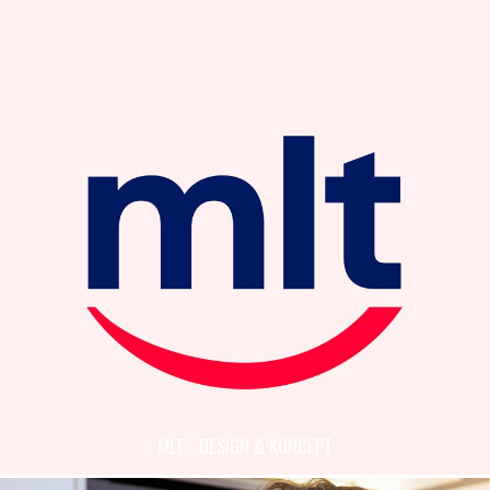
MLT - DESIGN & KONCEPT