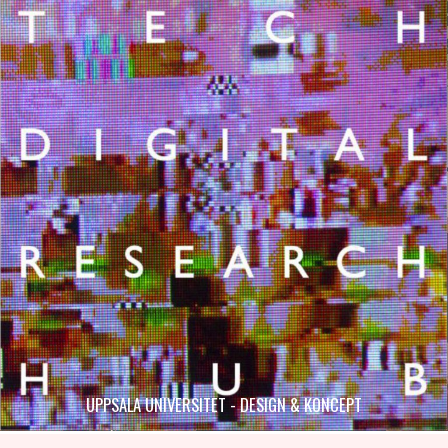
UPPSALA UNIVERSITET - DESIGN & KONCEPT