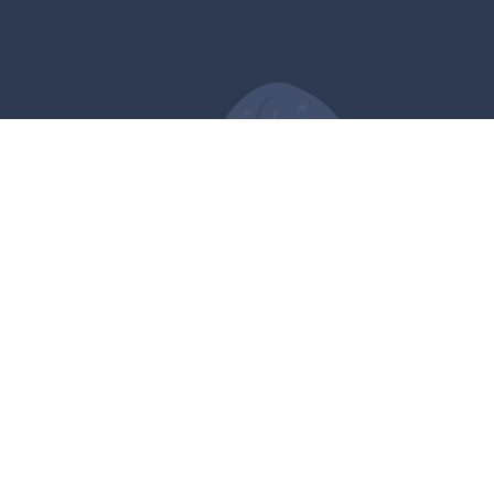
UPPSALA MONITORING CENTRE – KAMPANJ SOCIALA MEDIER