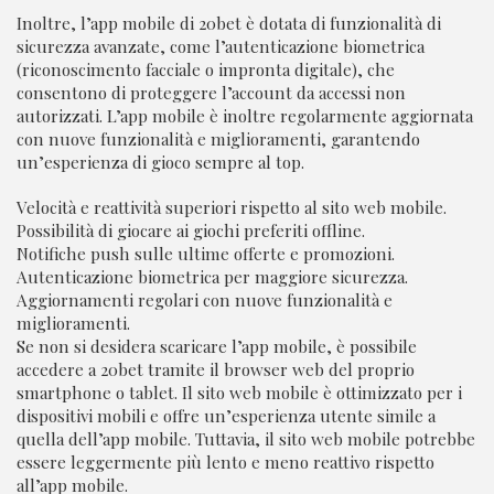
Inoltre, l’app mobile di 20bet è dotata di funzionalità di
sicurezza avanzate, come l’autenticazione biometrica
(riconoscimento facciale o impronta digitale), che
consentono di proteggere l’account da accessi non
autorizzati. L’app mobile è inoltre regolarmente aggiornata
con nuove funzionalità e miglioramenti, garantendo
un’esperienza di gioco sempre al top.
Velocità e reattività superiori rispetto al sito web mobile.
Possibilità di giocare ai giochi preferiti offline.
Notifiche push sulle ultime offerte e promozioni.
Autenticazione biometrica per maggiore sicurezza.
Aggiornamenti regolari con nuove funzionalità e
miglioramenti.
Se non si desidera scaricare l’app mobile, è possibile
accedere a 20bet tramite il browser web del proprio
smartphone o tablet. Il sito web mobile è ottimizzato per i
dispositivi mobili e offre un’esperienza utente simile a
quella dell’app mobile. Tuttavia, il sito web mobile potrebbe
essere leggermente più lento e meno reattivo rispetto
all’app mobile.