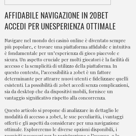
AFFIDABILE NAVIGAZIONE IN 20BET
ACCEDI PER UNESPERIENZA OTTIMALE
Navigare nel mondo dei casinò online è diventato sempre
più popolare, e trovare una piattaforma affidabile e intuitiva
è fondamentale per un’esperienza di gioco piacevole e
sicura. Un aspetto cruciale per molti giocatori è la facilità di
accesso e la semplicità di utilizzo della piattaforma. In
questo contesto, l’accessibilità a 20bet è un fattore
determinante per attrarre nuovi utenti e fidelizzare quelli
esistenti. La possibilità di
20bet accedi
senza complicazioni,
sia da desktop che da dispositivi mobili, fornisce un
vantaggio significativo rispetto alla concorrenza.
Questo articolo si propone di analizzare in dettaglio le
modalità di accesso a 20bet, le sue peculiarità, i vantaggi
offerti e gli aspetti da considerare per una navigazione
ottimale. Esploreremo le diverse opzioni disponibili, i
requisiti necessari per la registrazione e l’accesso, e le