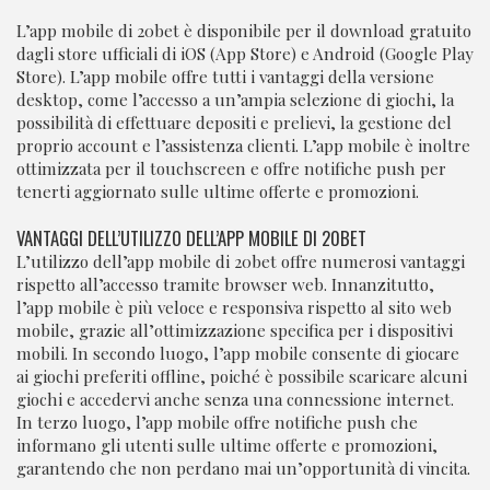
L’app mobile di 20bet è disponibile per il download gratuito
dagli store ufficiali di iOS (App Store) e Android (Google Play
Store). L’app mobile offre tutti i vantaggi della versione
desktop, come l’accesso a un’ampia selezione di giochi, la
possibilità di effettuare depositi e prelievi, la gestione del
proprio account e l’assistenza clienti. L’app mobile è inoltre
ottimizzata per il touchscreen e offre notifiche push per
tenerti aggiornato sulle ultime offerte e promozioni.
VANTAGGI DELL’UTILIZZO DELL’APP MOBILE DI 20BET
L’utilizzo dell’app mobile di 20bet offre numerosi vantaggi
rispetto all’accesso tramite browser web. Innanzitutto,
l’app mobile è più veloce e responsiva rispetto al sito web
mobile, grazie all’ottimizzazione specifica per i dispositivi
mobili. In secondo luogo, l’app mobile consente di giocare
ai giochi preferiti offline, poiché è possibile scaricare alcuni
giochi e accedervi anche senza una connessione internet.
In terzo luogo, l’app mobile offre notifiche push che
informano gli utenti sulle ultime offerte e promozioni,
garantendo che non perdano mai un’opportunità di vincita.