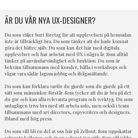
ÄR DU VÅR NYA UX-DESIGNER?
Du som väljer bort företag för att upplevelsen på hemsidan
inte är tillräckligt bra. Du som tänker att du hade kunnat
göra det bättre själv. Du som kan det här med digitala
upplevelser och har arbetat med UX i några år. Som alltid
tänker på användarvänlighet och funktion. Du som är
bekväm tillsammans med kunder, hålla i workshops och
vågar vara sådär lagom jobbig och ifrågasättande.
Du som kan förklara varför du gjorde som du gjorde på ett
sätt som människor förstår. Som tycker att du är bra på det
du gör och kan alla relevanta program och verktyg. Du som
antagligen trivs bra med att arbeta solo, men också i team
tillsammans med art directors, copywriters och designers.
Ibland med hög press.
Du som vill bli en del av oss här på Zellout. Som uppskattar
schyssta kollegor, och är en schysst typ själv. Som vill jobba