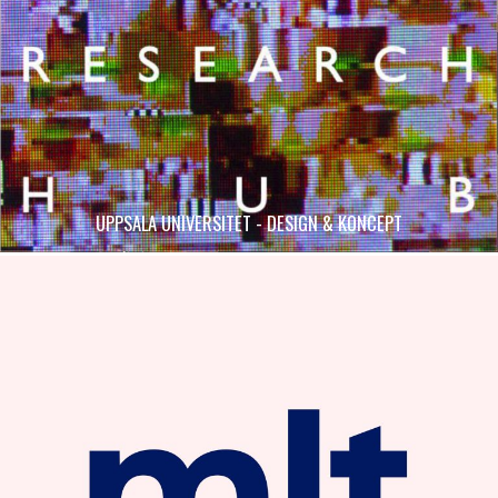
UPPSALA UNIVERSITET - DESIGN & KONCEPT