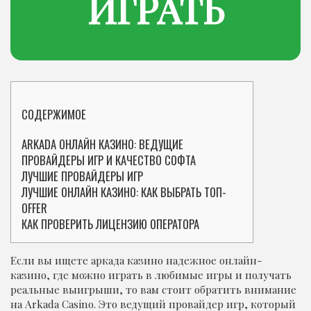
ИГРАТЬ
СОДЕРЖИМОЕ
ARKADA ОНЛАЙН КАЗИНО: ВЕДУЩИЕ
ПРОВАЙДЕРЫ ИГР И КАЧЕСТВО СОФТА
ЛУЧШИЕ ПРОВАЙДЕРЫ ИГР
ЛУЧШИЕ ОНЛАЙН КАЗИНО: КАК ВЫБРАТЬ ТОП-
ОFFER
КАК ПРОВЕРИТЬ ЛИЦЕНЗИЮ ОПЕРАТОРА
Если вы ищете
аркада казино
надежное онлайн-
казино, где можно играть в любимые игры и получать
реальные выигрыши, то вам стоит обратить внимание
на Arkada Casino. Это ведущий провайдер игр, который