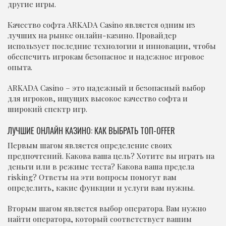
другие игры.
Качество софта ARKADA Casino является одним из
лучших на рынке онлайн-казино. Провайдер
использует последние технологии и инновации, чтобы
обеспечить игрокам безопасное и надежное игровое
опыта.
ARKADA Casino – это надежный и безопасный выбор
для игроков, ищущих высокое качество софта и
широкий спектр игр.
ЛУЧШИЕ ОНЛАЙН КАЗИНО: КАК ВЫБРАТЬ ТОП-ОFFER
Первым шагом является определение своих
предпочтений. Какова ваша цель? Хотите вы играть на
деньги или в режиме теста? Какова ваша предела
risking? Ответы на эти вопросы помогут вам
определить, какие функции и услуги вам нужны.
Вторым шагом является выбор оператора. Вам нужно
найти оператора, который соответствует вашим