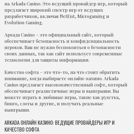
на Arkada Casino. Это ведущий провайдер игр, который
предлагает широкий спектр игр от ведущих
разработчиков, включая NetEnt, Microgaming и
Evolution Gaming.
Аркада Casino – это официальный сайт, который
обеспечивает безопасность и конфиденциальность
игроков. Вам не нужно беспокоиться о безопасности
своих данных, так как сайт использует современные
технологии для защиты информации.
Качество софта – это что-то, на что стоит обратить
внимание, когда выбираете онлайн-казино. Arkada
Casino предлагает высококачественный софт, который
обеспечивает реалистичные игры и выигрыши. Вы
можете играть в любимые игры, такие как рулетка,
бинго, слоты и другие, и получать реальные
выигрыши.
ARKADA ОНЛАЙН КАЗИНО: ВЕДУЩИЕ ПРОВАЙДЕРЫ ИГР И
КАЧЕСТВО СОФТА