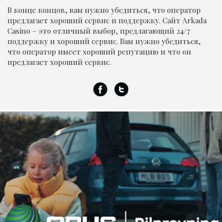
В конце концов, вам нужно убедиться, что оператор
предлагает хороший сервис и поддержку. Сайт Arkada
Casino – это отличный выбор, предлагающий 24/7
поддержку и хороший сервис. Вам нужно убедиться,
что оператор имеет хороший репутацию и что он
предлагает хороший сервис.