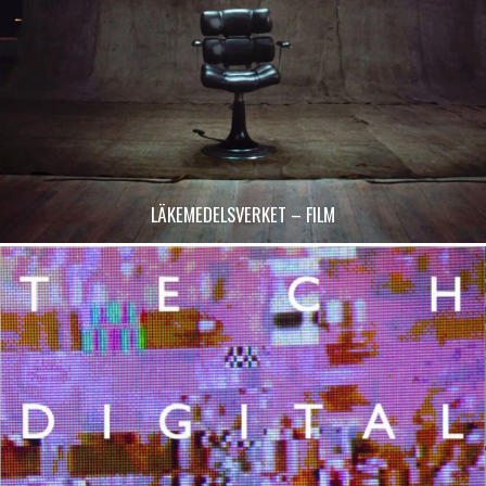
LÄKEMEDELSVERKET – FILM