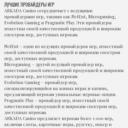
ЛУЧШИЕ ПРОВАЙДЕРЫ ИГР
ARKADA Casino сотрудничает с ведущими
провайдерами игр, такими как NetEnt, Microgaming,
Evolution Gaming и Pragmatic Play. Эти провайдеры
известны своей качественной продукцией и широким
спектром игр, доступных игрокам.
NetEnt – один из ведущих провайдеров игр, известный
своей качественной продукцией и широким спектром
игр, доступных игрокам.
Microgaming – другой ведущий провайдер игр,
известный своей качественной продукцией и широким
спектром игр, доступных игрокам.
Evolution Gaming – провайдер игр,
специализирующийся на живых играх и казино,
предлагающий игрокам уникальные игровые опции.
Pragmatic Play – провайдер игр, известный своей
качественной продукцией и широким спектром игр,
доступных игрокам.
ARKADA Casino предлагает игрокам более 1 000 игр,
включая слоты, карточные игры, рулетку, покер и