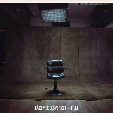
LÄKEMEDELSVERKET – FILM