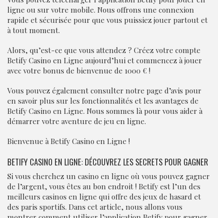
ligne ou sur votre mobile. Nous offrons une connexion
rapide et sécurisée pour que vous puissiez jouer partout et
à tout moment.
Alors, qu’est-ce que vous attendez ? Créez votre compte
Betify Casino en Ligne aujourd’hui et commencez à jouer
avec votre bonus de bienvenue de 1000 € !
Vous pouvez également consulter notre page d’avis pour
en savoir plus sur les fonctionnalités et les avantages de
Betify Casino en Ligne. Nous sommes là pour vous aider à
démarrer votre aventure de jeu en ligne.
Bienvenue à Betify Casino en Ligne !
BETIFY CASINO EN LIGNE: DÉCOUVREZ LES SECRETS POUR GAGNER
Si vous cherchez un casino en ligne où vous pouvez gagner
de l’argent, vous êtes au bon endroit ! Betify est l’un des
meilleurs casinos en ligne qui offre des jeux de hasard et
des paris sportifs. Dans cet article, nous allons vous
montrer comment utiliser l’application Betify pour gagner