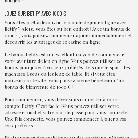
Bon jeu !
JOUEZ SUR BETIFY AVEC 1000 €
Vous êtes prêt à découvrir le monde de jeu en ligne avec
Betify ? Alors, vous êtes au bon endroit ! Avec un bonus de
1000 €, vous pouvez commencer à jouer immédiatement et
découvrir les avantages de ce casino en ligne.
Le bonus Betify est un excellent moyen de commencer
votre aventure de jeu en ligne. Vous pouvez utiliser ce
bonus pour jouer à vos jeux préférés, tels que le sport, les
machines à sous ou les jeux de table. Et si vous êtes
nouveau sur le site, vous pouvez même bénéficier d’un
bonus de bienvenue de 1000 € !
Pour commencer, vous devez vous connecter à votre
compte Betify. C’est facile ! Vous pouvez utiliser votre
adresse e-mail et votre mot de passe pour vous connecter.
Une fois connecté, vous pouvez commencer à jouer à vos
jeux préférés.