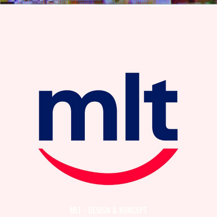
MLT - DESIGN & KONCEPT