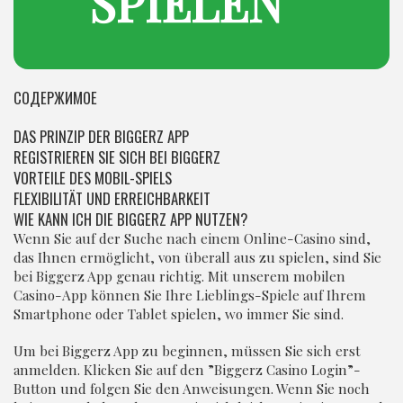
SPIELEN
СОДЕРЖИМОЕ
DAS PRINZIP DER BIGGERZ APP
REGISTRIEREN SIE SICH BEI BIGGERZ
VORTEILE DES MOBIL-SPIELS
FLEXIBILITÄT UND ERREICHBARKEIT
WIE KANN ICH DIE BIGGERZ APP NUTZEN?
Wenn Sie auf der Suche nach einem Online-Casino sind,
das Ihnen ermöglicht, von überall aus zu spielen, sind Sie
bei Biggerz App genau richtig. Mit unserem mobilen
Casino-App können Sie Ihre Lieblings-Spiele auf Ihrem
Smartphone oder Tablet spielen, wo immer Sie sind.
Um bei Biggerz App zu beginnen, müssen Sie sich erst
anmelden. Klicken Sie auf den ”Biggerz Casino Login”-
Button und folgen Sie den Anweisungen. Wenn Sie noch