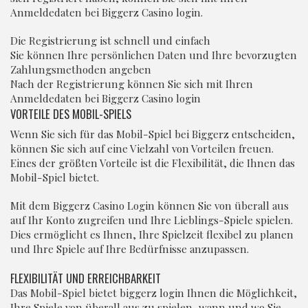
Anmeldedaten bei Biggerz Casino login.
Die Registrierung ist schnell und einfach
Sie können Ihre persönlichen Daten und Ihre bevorzugten
Zahlungsmethoden angeben
Nach der Registrierung können Sie sich mit Ihren
Anmeldedaten bei Biggerz Casino login
VORTEILE DES MOBIL-SPIELS
Wenn Sie sich für das Mobil-Spiel bei Biggerz entscheiden,
können Sie sich auf eine Vielzahl von Vorteilen freuen.
Eines der größten Vorteile ist die Flexibilität, die Ihnen das
Mobil-Spiel bietet.
Mit dem Biggerz Casino Login können Sie von überall aus
auf Ihr Konto zugreifen und Ihre Lieblings-Spiele spielen.
Dies ermöglicht es Ihnen, Ihre Spielzeit flexibel zu planen
und Ihre Spiele auf Ihre Bedürfnisse anzupassen.
FLEXIBILITÄT UND ERREICHBARKEIT
Das Mobil-Spiel bietet
biggerz login
Ihnen die Möglichkeit,
Ihre Spiele von überall aus zu spielen, wann und wo Sie