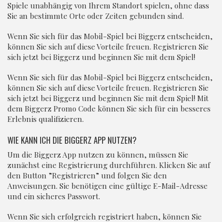
Spiele unabhängig von Ihrem Standort spielen, ohne dass
Sie an bestimmte Orte oder Zeiten gebunden sind.
Wenn Sie sich für das Mobil-Spiel bei Biggerz entscheiden,
können Sie sich auf diese Vorteile freuen. Registrieren Sie
sich jetzt bei Biggerz und beginnen Sie mit dem Spiel!
Wenn Sie sich für das Mobil-Spiel bei Biggerz entscheiden,
können Sie sich auf diese Vorteile freuen. Registrieren Sie
sich jetzt bei Biggerz und beginnen Sie mit dem Spiel! Mit
dem Biggerz Promo Code können Sie sich für ein besseres
Erlebnis qualifizieren.
WIE KANN ICH DIE BIGGERZ APP NUTZEN?
Um die Biggerz App nutzen zu können, müssen Sie
zunächst eine Registrierung durchführen. Klicken Sie auf
den Button ”Registrieren” und folgen Sie den
Anweisungen. Sie benötigen eine gültige E-Mail-Adresse
und ein sicheres Passwort.
Wenn Sie sich erfolgreich registriert haben, können Sie