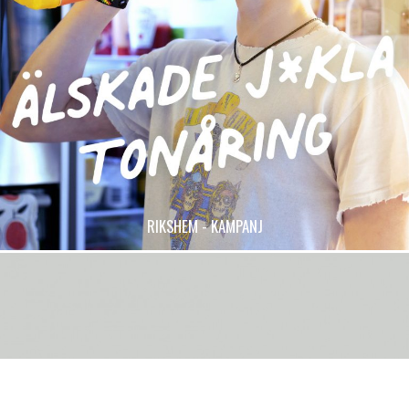
RIKSHEM - KAMPANJ