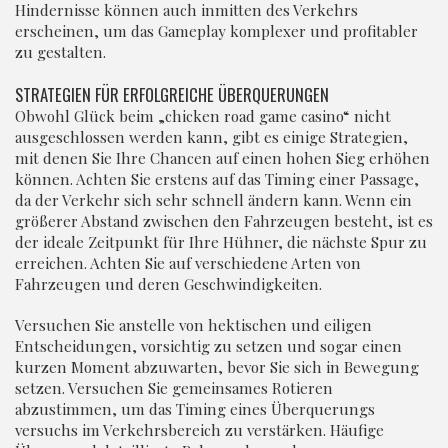
Hindernisse können auch inmitten des Verkehrs
erscheinen, um das Gameplay komplexer und profitabler
zu gestalten.
STRATEGIEN FÜR ERFOLGREICHE ÜBERQUERUNGEN
Obwohl Glück beim „chicken road game casino“ nicht
ausgeschlossen werden kann, gibt es einige Strategien,
mit denen Sie Ihre Chancen auf einen hohen Sieg erhöhen
können. Achten Sie erstens auf das Timing einer Passage,
da der Verkehr sich sehr schnell ändern kann. Wenn ein
größerer Abstand zwischen den Fahrzeugen besteht, ist es
der ideale Zeitpunkt für Ihre Hühner, die nächste Spur zu
erreichen. Achten Sie auf verschiedene Arten von
Fahrzeugen und deren Geschwindigkeiten.
Versuchen Sie anstelle von hektischen und eiligen
Entscheidungen, vorsichtig zu setzen und sogar einen
kurzen Moment abzuwarten, bevor Sie sich in Bewegung
setzen. Versuchen Sie gemeinsames Rotieren
abzustimmen, um das Timing eines Überquerungs
versuchs im Verkehrsbereich zu verstärken. Häufige