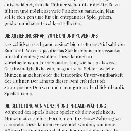
entscheidend, um die Hühner sicher über die Straße zu
führen und möglichst viele Punkte zu sammeln. Man
sollte sich genauso für ein entspanntes Spiel gehen,
pushen und sein Level kontrollieren.
DIE ANZIEHUNGSKRAFT VON BONI UND POWER-UPS
Das „chicken road game casino“ bietet oft eine Vielzahl von
Boni und Power-Ups, die das Spielerlebnis interessanter
und lohnender gestalten. Diese können in
verschiedensten Formen auftreten, wie beispielsweise
Geschwindigkeitsboosts, magnetische Felder, welche
Münzen anziehen oder die temporäre Unverwundbarkeit
der Hühner. Der Einsatz dieser Boni erfordert oft
strategisches Denken und einen guten Überblick über die
Spielsituation.
DIE BEDEUTUNG VON MÜNZEN UND IN-GAME-WÄHRUNG
Während des Spiels haben Spieler oft die Möglichkeit,
Münzen oder andere Formen von In-Game-Währung zu
sammeln. Diese können verwendet werden, um neue
Hühnerfiguren freizuschalten, Boni zu kaufen oder das