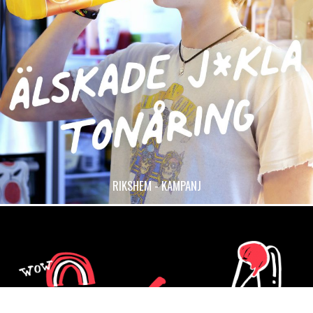
RIKSHEM - KAMPANJ