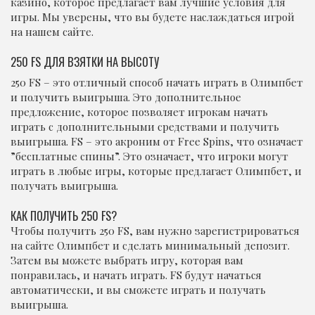
казино, которое предлагает вам лучшие условия для
игры. Мы уверены, что вы будете наслаждаться игрой
на нашем сайте.
250 FS ДЛЯ ВЗЯТКИ НА ВЫСОТУ
250 FS – это отличный способ начать играть в Олимпбет
и получить выигрыша. Это дополнительное
предложение, которое позволяет игрокам начать
играть с дополнительными средствами и получить
выигрыша. FS – это акроним от Free Spins, что означает
”бесплатные спины”. Это означает, что игроки могут
играть в любые игры, которые предлагает Олимпбет, и
получать выигрыша.
КАК ПОЛУЧИТЬ 250 FS?
Чтобы получить 250 FS, вам нужно зарегистрироваться
на сайте Олимпбет и сделать минимальный депозит.
Затем вы можете выбрать игру, которая вам
понравилась, и начать играть. FS будут начаться
автоматически, и вы сможете играть и получать
выигрыша.