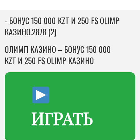
- БОНУС 150 000 KZT И 250 FS OLIMP
КАЗИНО.2878 (2)
ОЛИМП КАЗИНО – БОНУС 150 000
KZT И 250 FS OLIMP КАЗИНО
ИГРАТЬ