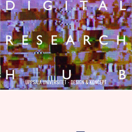
UPPSALA UNIVERSITET - DESIGN & KONCEPT