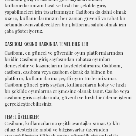
kullanıcılarımızın basit ve hızlı bir şekilde giriş
yapabilmeleri için tasarlanmıştır. Cadibom da dahil olmak
üzere, kullanıcılarımızın her zaman güvenli ve rahat bir
ortamda oynayabilecekleri bir platforma sahibi olmak için
çaba gösteriyoruz.
CASIBOM KASINO HAKKINDA TEMEL BILGILER
Casibom, en güncel ve güvenilir oyun platformlarından
biridir. Casibom giriş sayfasından rahatça oyunları
deneyebilir ve kazançlarını kaydedebilirsiniz. Cadibom,
casibon, casıbom veya casibom olarak da bilinen bu
platform, kullanıcılarına çeşitli oyun türlerini sunar.
Casibom güncel giriş sayfası, kullanıcıların kolay ve hızlı
bir şekilde oyunlarına erişmesine olanak tanır. Casibo veya
casibom giris sayfalarında, güvenli ve hızlı bir ödeme işlemi
gerçekleştirebilirsiniz.
TEMEL ÖZELLIKLER
Casibom, kullanıcılarına çeşitli avantajlar sunar. Çoklu
cihaz desteği ile mobil ve bilgisayarlar üzerinden