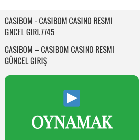
CASIBOM - CASIBOM CASINO RESMI
GNCEL GIRI.7745
CASIBOM – CASIBOM CASINO RESMI
GÜNCEL GIRIŞ
OYNAMAK