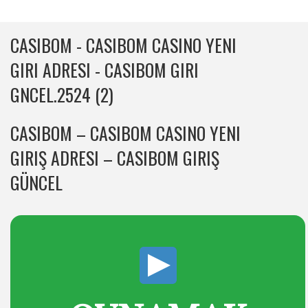
CASIBOM - CASIBOM CASINO YENI
GIRI ADRESI - CASIBOM GIRI
GNCEL.2524 (2)
CASIBOM – CASIBOM CASINO YENI
GIRIŞ ADRESI – CASIBOM GIRIŞ
GÜNCEL