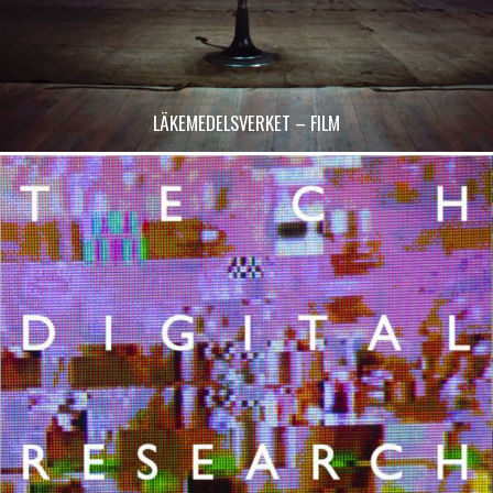
LÄKEMEDELSVERKET – FILM