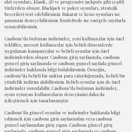
slot oyunları, klasik, 3D ve progressive jackpots gibi çeşitli
türlerden oluşur. Blackjack ve poker oyunları, stratejik
becerileri test edebilirsiniz. Bakarat ve keno oyunları ise
şansınızı deneyebilirsiniz. Roulettede ise rastgele sayılarla
oynayabilirsiniz.
Casibom’da bulunan indirimler, yeni kullanıcılar için özel
teklifler, mevcut kullanıcılar için belirli dönemlerde
uygulanan kampanyalar ve belirli oyunlar için özel
indirimlerden oluşur. Casibom giriş sayfasında, casibom
guncel giriş sayfasında ve casibom guncel sayfada güncel
indirimler hakkında bilgi bulabilirsiniz. Örneğin,
casibom’da belirli bir miktar para yatırdığınızda, belirli bir
yüzdelik indirim alabilirsiniz. Belirli oyunlar için de özel
indirimler sunulabilir. Casibom’da bulunan indirimler,
oyun oynayan kullanıcıların deneyimini daha da
iyileştirmek için tasarlanmıştır.
Casibom’da güncel oyunlar ve indirimler hakkında bilgi
edinmek için casibom giris sayfasından veya casibom
guncel sayfasından giriş yapın. Casibom güncel giriş
sayfasında, casibom guncel giriş sayfasında ve casibom