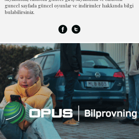
guncel sayfada güncel oyunlar ve indirimler hakkında bilgi
bulabilirsiniz.