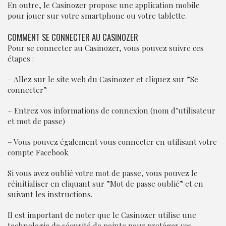
En outre, le Casinozer propose une application mobile
pour jouer sur votre smartphone ou votre tablette.
COMMENT SE CONNECTER AU CASINOZER
Pour se connecter au Casinozer, vous pouvez suivre ces
étapes :
– Allez sur le site web du Casinozer et cliquez sur ”Se
connecter”
– Entrez vos informations de connexion (nom d’utilisateur
et mot de passe)
– Vous pouvez également vous connecter en utilisant votre
compte Facebook
Si vous avez oublié votre mot de passe, vous pouvez le
réinitialiser en cliquant sur ”Mot de passe oublié” et en
suivant les instructions.
Il est important de noter que le Casinozer utilise une
technologie de sécurité de pointe pour protéger vos