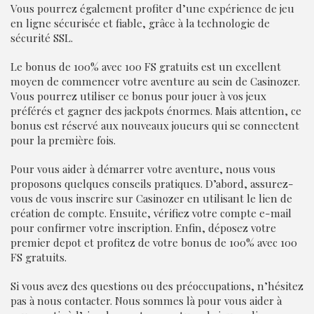
Vous pourrez également profiter d’une expérience de jeu
en ligne sécurisée et fiable, grâce à la technologie de
sécurité SSL.
Le bonus de 100% avec 100 FS gratuits est un excellent
moyen de commencer votre aventure au sein de Casinozer.
Vous pourrez utiliser ce bonus pour jouer à vos jeux
préférés et gagner des jackpots énormes. Mais attention, ce
bonus est réservé aux nouveaux joueurs qui se connectent
pour la première fois.
Pour vous aider à démarrer votre aventure, nous vous
proposons quelques conseils pratiques. D’abord, assurez-
vous de vous inscrire sur Casinozer en utilisant le lien de
création de compte. Ensuite, vérifiez votre compte e-mail
pour confirmer votre inscription. Enfin, déposez votre
premier depot et profitez de votre bonus de 100% avec 100
FS gratuits.
Si vous avez des questions ou des préoccupations, n’hésitez
pas à nous contacter. Nous sommes là pour vous aider à