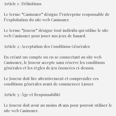
Article 1 : Définitions
Le terme ”Casinozer” désigne l’entreprise responsable de
l’exploitation du site web Casinozer.
Le terme ”Joueur” désigne tout individu qui utilise le site
web Casinozer pour jouer aux jeux de hasard.
Article 2 : Acceptation des Conditions Générales
En créant un compte ou en se connectant au site web
Casinozer, le Joueur accepte sans réserve les conditions
générales et les règles de jeu énoncées ci-dessus.
Le Joueur doit lire attentivement et comprendre ces
conditions générales avant de commencer à jouer.
Article 3 : Âge et Responsabilité
Le Joueur doit avoir au moins 18 ans pour pouvoir utiliser le
site web Casinozer.