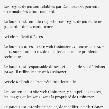
Les règles de jeu sont établies par Casinozer et peuvent
être modifiées à tout moment.
Le Joueur est tenu de respecter ces règles de jeu et de ne
pas tenter de les contourner.
Article 7 : Droit d’Accès
Le Joueur a accès au site web Casinozer 24 heures sur 24, 7
jours sur 7, sauf en cas de maintenance ou de problème
technique.
Le Joueur est responsable de ses actions et de ses décisions
lorsqu’il utilise le site web Casinozer.
Article 8 : Droit de Propriété Intellectuelle
Les contenus du site web Casinozer, y compris les textes,
les images et les sons, sont la propriété de Casinozer.
Le Joueur est interdit de copier, de modifier, de distribuer