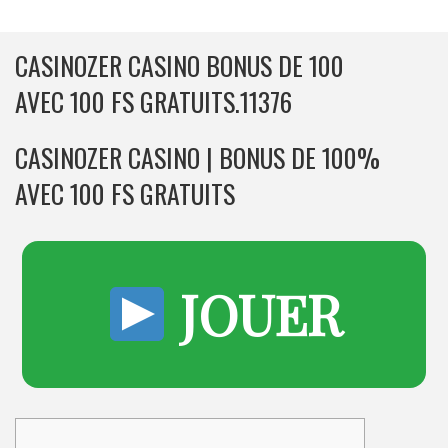
CASINOZER CASINO BONUS DE 100
AVEC 100 FS GRATUITS.11376
CASINOZER CASINO | BONUS DE 100%
AVEC 100 FS GRATUITS
JOUER