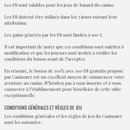
Les FS sont valables pour les jeux de hasard du casino.
Les FS doivent être utilisés dans les 7 jours suivant leur
attribution.
Les gains générés par les FS sont limités à 100 €.
Il est important de noter que ces conditions sont sujettes à
modification et que les joueurs sont invités à vérifier les
conditions du bonus avant de l’accepter.
En résumé, le bonus de 100% avec 100 FS gratuits proposé
par Casinozer est un excellent moyen de commencer votre
aventure au casino. N’hésitez pas à vous inscrire et à vous
connecter à l’établissement pour bénéficier de cette offre
exceptionnelle.
CONDITIONS GÉNÉRALES ET RÈGLES DE JEU
Les conditions générales et les règles de jeu du Casinozer
sont les suivantes :