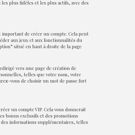
es plus fidèles et les plus actifs, avec des
t important de créer un compte. Cela peut
céder aux jeux et aux fonctionnalités du
ption” situé en haut à droite de la page
redirigé vers une page de création de
sonnelles, telles que votre nom, votre
urez-vous de choisir un mot de passe fort
créer un compte VIP. Cela vous donnerait
des bonus exclusifs et des promotions
r des informations supplémentaires, telles