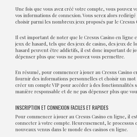
Une fois que vous avez créé votre compte, vous pouvez v
vos informations de connexion. Vous serez alors redirigé
choisir parmi les nombreux jeux proposés par le Cresus 
Il est important de noter que le Cresus Casino en ligne e
jeux de hasard, tels que des jeux de casino, des jeux de lo
hasard peuvent être addictifs, il est donc important de 
dépenser plus que vous ne pouvez vous permettre.
En résumé, pour commencer à jouer au Cresus Casino en
fournir des informations personnelles et choisir un mot
créer un compte VIP pour accéder à des fonctionnalités 
manière responsable et de ne pas dépenser plus que vou
INSCRIPTION ET CONNEXION FACILES ET RAPIDES
Pour commencer à jouer au Cresus Casino en ligne, il est
connecter à votre compte. Heureusement, le processus es
nouveaux venus dans le monde des casinos en ligne.