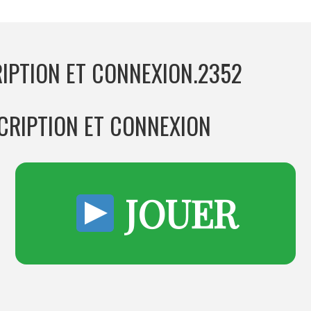
RIPTION ET CONNEXION.2352
SCRIPTION ET CONNEXION
JOUER