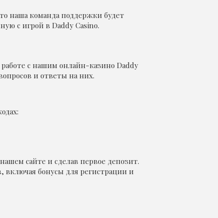
что наша команда поддержки будет
ую с игрой в Daddy Casino.
 работе с нашим онлайн-казино Daddy
вопросов и ответы на них.
одах:
нашем сайте и сделав первое депозит.
, включая бонусы для регистрации и