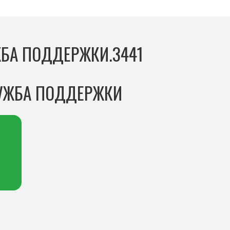
БА ПОДДЕРЖКИ.3441
ЛУЖБА ПОДДЕРЖКИ