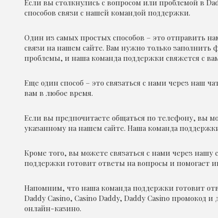
Если вы столкнулись с вопросом или проблемой в Dad
способов связи с нашей командой поддержки.
Один из самых простых способов – это отправить н
связи на нашем сайте. Вам нужно только заполнить ф
проблемы, и наша команда поддержки свяжется с ва
Еще один способ – это связаться с нами через наш ча
вам в любое время.
Если вы предпочитаете общаться по телефону, вы м
указанному на нашем сайте. Наша команда поддержки
Кроме того, вы можете связаться с нами через нашу 
поддержки готовит ответы на вопросы и помогает иг
Напомним, что наша команда поддержки готовит отве
Daddy Casino, Casino Daddy, Daddy Casino промокод и 
онлайн-казино.