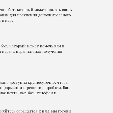
 чат-бот, который может помочь вам в
ован для получения дополнительного
в игре.
т-бот, который может помочь вам в
я игры в игры или для получения
sino доступна круглосуточно, чтобы
информации и решению проблем. Вам
ная почта, чат-бот, телефон и
сняйтесь обращаться к нам. Мы готовы