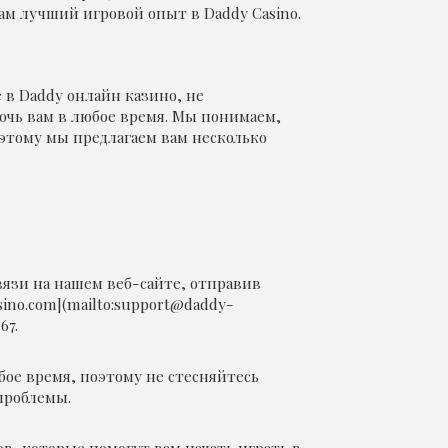
ам лучший игровой опыт в Daddy Casino.
 в Daddy онлайн казино, не
очь вам в любое время. Мы понимаем,
этому мы предлагаем вам несколько
вязи на нашем веб-сайте, отправив
ino.com](mailto:support@daddy-
67.
ое время, поэтому не стесняйтесь
проблемы.