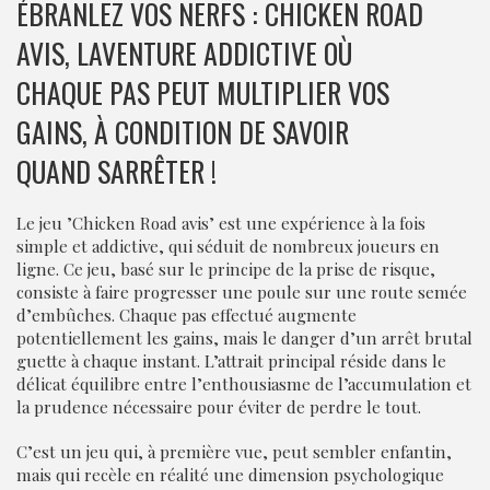
ÉBRANLEZ VOS NERFS : CHICKEN ROAD
AVIS, LAVENTURE ADDICTIVE OÙ
CHAQUE PAS PEUT MULTIPLIER VOS
GAINS, À CONDITION DE SAVOIR
QUAND SARRÊTER !
Le jeu ’
Chicken Road avis
’ est une expérience à la fois
simple et addictive, qui séduit de nombreux joueurs en
ligne. Ce jeu, basé sur le principe de la prise de risque,
consiste à faire progresser une poule sur une route semée
d’embûches. Chaque pas effectué augmente
potentiellement les gains, mais le danger d’un arrêt brutal
guette à chaque instant. L’attrait principal réside dans le
délicat équilibre entre l’enthousiasme de l’accumulation et
la prudence nécessaire pour éviter de perdre le tout.
C’est un jeu qui, à première vue, peut sembler enfantin,
mais qui recèle en réalité une dimension psychologique