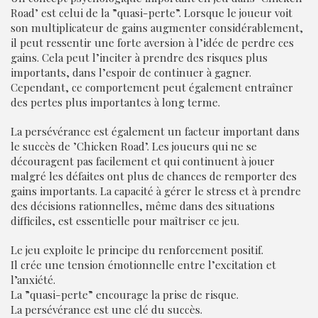
Road’ est celui de la ”quasi-perte”. Lorsque le joueur voit
son multiplicateur de gains augmenter considérablement,
il peut ressentir une forte aversion à l’idée de perdre ces
gains. Cela peut l’inciter à prendre des risques plus
importants, dans l’espoir de continuer à gagner.
Cependant, ce comportement peut également entraîner
des pertes plus importantes à long terme.
La persévérance est également un facteur important dans
le succès de ’Chicken Road’. Les joueurs qui ne se
découragent pas facilement et qui continuent à jouer
malgré les défaites ont plus de chances de remporter des
gains importants. La capacité à gérer le stress et à prendre
des décisions rationnelles, même dans des situations
difficiles, est essentielle pour maîtriser ce jeu.
Le jeu exploite le principe du renforcement positif.
Il crée une tension émotionnelle entre l’excitation et
l’anxiété.
La ”quasi-perte” encourage la prise de risque.
La persévérance est une clé du succès.