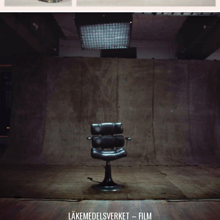
LÄKEMEDELSVERKET – FILM