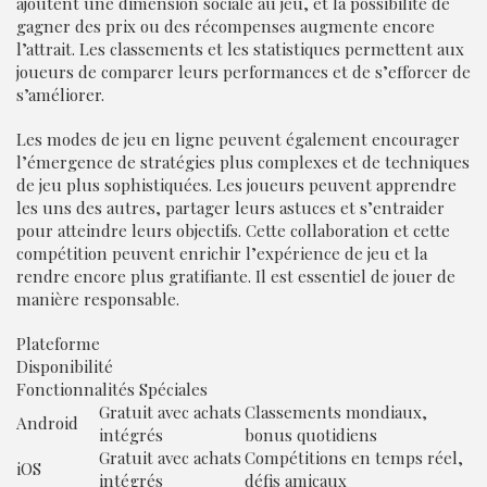
ajoutent une dimension sociale au jeu, et la possibilité de
gagner des prix ou des récompenses augmente encore
l’attrait. Les classements et les statistiques permettent aux
joueurs de comparer leurs performances et de s’efforcer de
s’améliorer.
Les modes de jeu en ligne peuvent également encourager
l’émergence de stratégies plus complexes et de techniques
de jeu plus sophistiquées. Les joueurs peuvent apprendre
les uns des autres, partager leurs astuces et s’entraider
pour atteindre leurs objectifs. Cette collaboration et cette
compétition peuvent enrichir l’expérience de jeu et la
rendre encore plus gratifiante. Il est essentiel de jouer de
manière responsable.
Plateforme
Disponibilité
Fonctionnalités Spéciales
Gratuit avec achats
Classements mondiaux,
Android
intégrés
bonus quotidiens
Gratuit avec achats
Compétitions en temps réel,
iOS
intégrés
défis amicaux