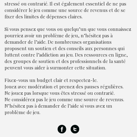
stressé ou contrarié. Il est également essentiel de ne pas
considérer le jeu comme une source de revenus et de se
fixer des limites de dépenses claires.
Si vous pensez que vous ou quelqu’un que vous connaissez
pourriez avoir un problème de jeu, n’hésitez pas à
demander de l’aide. De nombreuses organisations
proposent un soutien et des conseils aux personnes qui
luttent contre l’addiction au jeu. Des ressources en ligne,
des groupes de soutien et des professionnels de la santé
peuvent vous aider à surmonter cette situation.
Fixez-vous un budget clair et respectez-le.
Jouez avec modération et prenez des pauses régulières.
Ne jouez pas lorsque vous êtes stressé ou contrarié.
Ne considérez pas le jeu comme une source de revenus.
N’hésitez pas à demander de l’aide si vous avez un
problème de jeu.