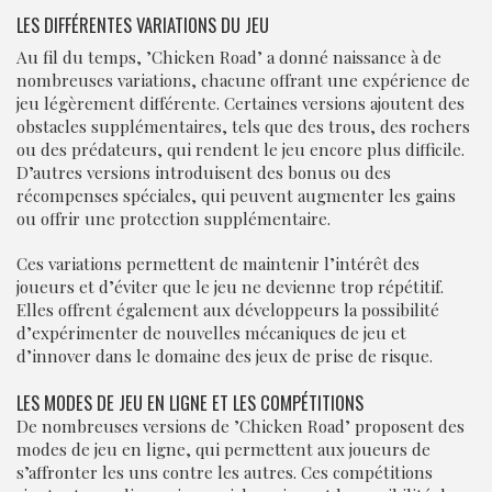
LES DIFFÉRENTES VARIATIONS DU JEU
Au fil du temps, ’Chicken Road’ a donné naissance à de
nombreuses variations, chacune offrant une expérience de
jeu légèrement différente. Certaines versions ajoutent des
obstacles supplémentaires, tels que des trous, des rochers
ou des prédateurs, qui rendent le jeu encore plus difficile.
D’autres versions introduisent des bonus ou des
récompenses spéciales, qui peuvent augmenter les gains
ou offrir une protection supplémentaire.
Ces variations permettent de maintenir l’intérêt des
joueurs et d’éviter que le jeu ne devienne trop répétitif.
Elles offrent également aux développeurs la possibilité
d’expérimenter de nouvelles mécaniques de jeu et
d’innover dans le domaine des jeux de prise de risque.
LES MODES DE JEU EN LIGNE ET LES COMPÉTITIONS
De nombreuses versions de ’Chicken Road’ proposent des
modes de jeu en ligne, qui permettent aux joueurs de
s’affronter les uns contre les autres. Ces compétitions