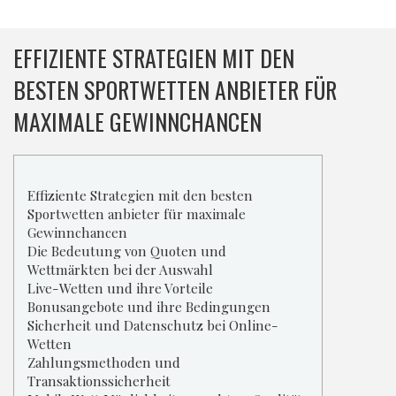
EFFIZIENTE STRATEGIEN MIT DEN
BESTEN SPORTWETTEN ANBIETER FÜR
MAXIMALE GEWINNCHANCEN
Effiziente Strategien mit den besten
Sportwetten anbieter für maximale
Gewinnchancen
Die Bedeutung von Quoten und
Wettmärkten bei der Auswahl
Live-Wetten und ihre Vorteile
Bonusangebote und ihre Bedingungen
Sicherheit und Datenschutz bei Online-
Wetten
Zahlungsmethoden und
Transaktionssicherheit