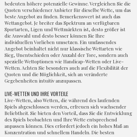
bedeuten höhere potenzielle Gewinne. Vergleichen Sie die
Quoten verschiedener Anbieter für dieselbe Wette, um das
beste Angebot zu finden. Bemerkenswert ist auch das
Wettangebot. Je breiter das Spektrum an verfügbaren
Sportarten, Ligen und Wettmärkten ist, desto größer ist
die Auswahl und desto besser können Sie Ihre
individuellen Vorlieben umsetzen. Ein umfassendes
Angebot beinhaltet nicht nur klassische Wettarten wie
Sieg, Unentschieden oder Anzahl der Tore, sondern auch
spezielle Wettoptionen wie Handicap-Wetten oder Live-
Wetten. Achten Sie besonders auch auf die Flexibilität der
Quoten und die Möglichkeit, sich an veränderte
Gegebenheiten intuitiv anzupassen.
LIVE-WETTEN UND IHRE VORTEILE
Live-Wetten, also Wetten, die während des laufenden
Spiels abgeschlossen werden, erfreuen sich wachsender
Beliebtheit. Sie bieten den Vorteil, dass Sie die Entwicklung
des Spiels beobachten und Ihre Wette entsprechend
anpassen können. Dies erfordert jedoch ein hohes Maß an
Konzentration und schnellem Handeln. Die besten