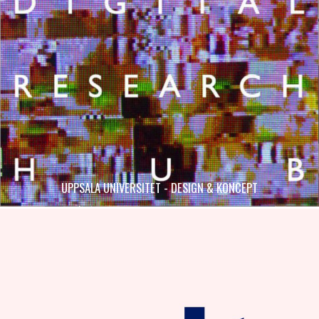
UPPSALA UNIVERSITET - DESIGN & KONCEPT