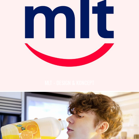
MLT - DESIGN & KONCEPT