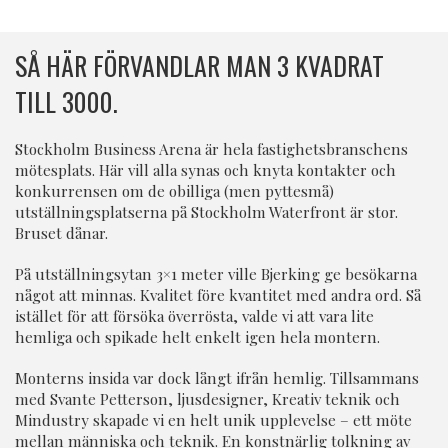
SÅ HÄR FÖRVANDLAR MAN 3 KVADRAT
TILL 3000.
Stockholm Business Arena är hela fastighetsbranschens
mötesplats. Här vill alla synas och knyta kontakter och
konkurrensen om de obilliga (men pyttesmå)
utställningsplatserna på Stockholm Waterfront är stor.
Bruset dånar.
På utställningsytan 3×1 meter ville Bjerking ge besökarna
något att minnas. Kvalitet före kvantitet med andra ord. Så
istället för att försöka överrösta, valde vi att vara lite
hemliga och spikade helt enkelt igen hela montern.
Monterns insida var dock långt ifrån hemlig. Tillsammans
med Svante Petterson, ljusdesigner, Kreativ teknik och
Mindustry skapade vi en helt unik upplevelse – ett möte
mellan människa och teknik. En konstnärlig tolkning av