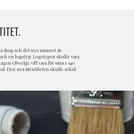
ITET.
na ihop och det nya namnet är
l och en logotyp. Logotypen skulle vara
en i Sverige vill vara för sina 1 140
d. Den nya identiteten skulle också