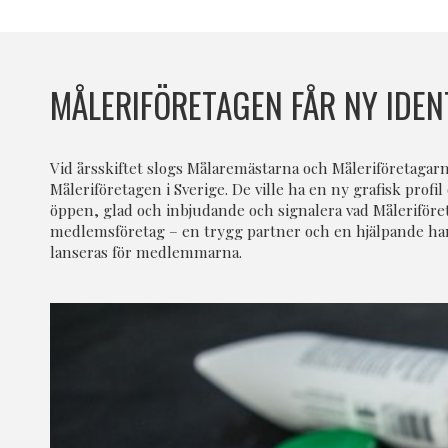
MÅLERIFÖRETAGEN FÅR NY IDENT
Vid årsskiftet slogs Målaremästarna och Måleriföretagar
Måleriföretagen i Sverige. De ville ha en ny grafisk profi
öppen, glad och inbjudande och signalera vad Måleriföretag
medlemsföretag – en trygg partner och en hjälpande han
lanseras för medlemmarna.