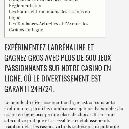
Réglementation
Les Bonus et Promotions des Casinos en
Ligne
Les Tendances Actuelles et l’Avenir des
Casinos en Ligne
EXPÉRIMENTEZ LADRÉNALINE ET
GAGNEZ GROS AVEC PLUS DE 500 JEUX
PASSIONNANTS SUR NOTRE CASINO EN
LIGNE, OÙ LE DIVERTISSEMENT EST
GARANTI 24H/24.
Le monde du divertissement en ligne est en constante
évolution, et parmi les nombreuses options disponibles, le
casino en ligne
occupe une place de choix. Offrant une
alternative pratique et accessible aux établissements
traditionnels, les casinos virtuels séduisent un public de