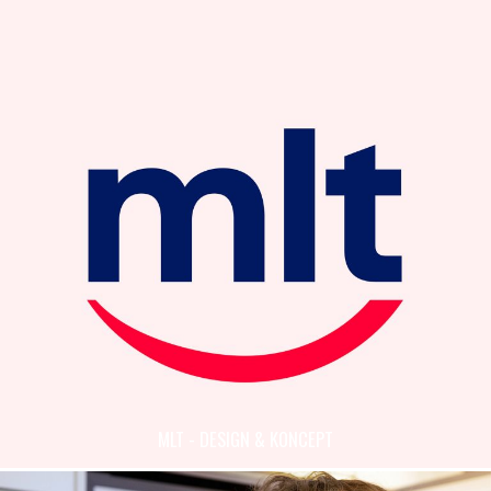
MLT - DESIGN & KONCEPT