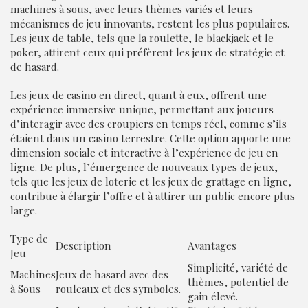
machines à sous, avec leurs thèmes variés et leurs
mécanismes de jeu innovants, restent les plus populaires.
Les jeux de table, tels que la roulette, le blackjack et le
poker, attirent ceux qui préfèrent les jeux de stratégie et
de hasard.
Les jeux de casino en direct, quant à eux, offrent une
expérience immersive unique, permettant aux joueurs
d’interagir avec des croupiers en temps réel, comme s’ils
étaient dans un casino terrestre. Cette option apporte une
dimension sociale et interactive à l’expérience de jeu en
ligne. De plus, l’émergence de nouveaux types de jeux,
tels que les jeux de loterie et les jeux de grattage en ligne,
contribue à élargir l’offre et à attirer un public encore plus
large.
Type de
Description
Avantages
Jeu
Simplicité, variété de
Machines
Jeux de hasard avec des
thèmes, potentiel de
à Sous
rouleaux et des symboles.
gain élevé.