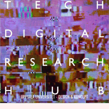
UPPSALA UNIVERSITET - DESIGN & KONCEPT