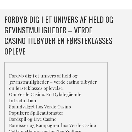
FORDYB DIG I ET UNIVERS AF HELD OG
GEVINSTMULIGHEDER – VERDE
CASINO TILBYDER EN FØRSTEKLASSES
OPLEVE
Fordyb dig i et univers af held og
gevinstmuligheder – verde casino tilbyder
en førsteklasses oplevelse.
Om Verde Casino: En Dybdegående
Introduktion
Spiludvalget hos Verde Casino
Populære Spilleautomater
Bordspil og Live Casino
Bonusser og Kampagner hos Verde Casino
Velkomstbonusser for Nye Spillere