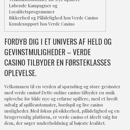
Løbende Kampagner og
Loyalitetsprogrammer
Sikkerhed og Pålidelighed hos Verde Casino
Kundesupport hos Verde Casino
FORDYB DIG I ET UNIVERS AF HELD OG
GEVINSTMULIGHEDER – VERDE
CASINO TILBYDER EN FØRSTEKLASSES
OPLEVELSE.
Velkommen til en verden af spænding og store gevinster
med
verde casino
! Dette online casino tilbyder en unik
oplevelse for både nye og erfarne spillere, med et bredt
udvalg af spilleautomater, bordspil og live casino
muligheder. Med fokus på sikkerhed, pålidelighed og en
brugervenlig platform, er verde casino et ideelt valg for
dem, der søger underholdning af højeste kvalitet.