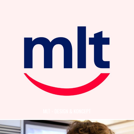
MLT - DESIGN & KONCEPT