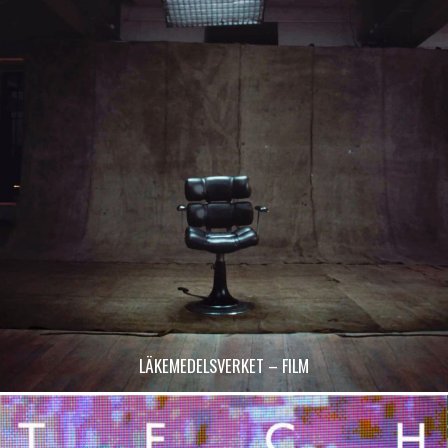
LÄKEMEDELSVERKET – FILM