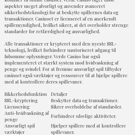
aspekter meget alvorligt og anvender avanceret
sikkerhedsteknologi for at beskytte spillernes data og
transaktioner. Casinoet er licenseret af en anerkendt
spillemyndighed, hvilket sikrer, at det overholder strenge
standarder for retfærdighed og ansvarlighed.
Alle transaktioner er krypteret med den nyeste SSL-
teknologi, hvilket forhindrer uautoriseret adgang til
følsomme oplysninger. Verde Casino har også
implementeret et stærkt system mod hvidvaskning af
penge og svindel. For at fremme ansvarligt spil tilbyder
casinoet også værktøjer og ressourcer til at hjælpe spillere
med at kontrollere deres spillevaner.
Sikkerhedsfunktion
Detaljer
SSL-kryptering
Beskytter data og transaktioner.
Licensering
Sikrer overholdelse af standarder.
Anti-hvidvaskning af
Forhindrer ulovlige aktiviteter.
penge
Ansvarligt spil
Hjælper spillere med at kontrollere
værktøjer
spillevaner.