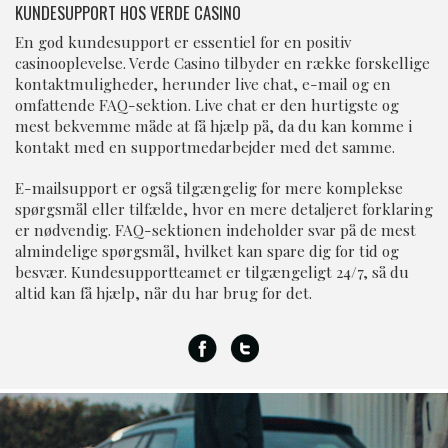
KUNDESUPPORT HOS VERDE CASINO
En god kundesupport er essentiel for en positiv
casinooplevelse. Verde Casino tilbyder en række forskellige
kontaktmuligheder, herunder live chat, e-mail og en
omfattende FAQ-sektion. Live chat er den hurtigste og
mest bekvemme måde at få hjælp på, da du kan komme i
kontakt med en supportmedarbejder med det samme.
E-mailsupport er også tilgængelig for mere komplekse
spørgsmål eller tilfælde, hvor en mere detaljeret forklaring
er nødvendig. FAQ-sektionen indeholder svar på de mest
almindelige spørgsmål, hvilket kan spare dig for tid og
besvær. Kundesupportteamet er tilgængeligt 24/7, så du
altid kan få hjælp, når du har brug for det.