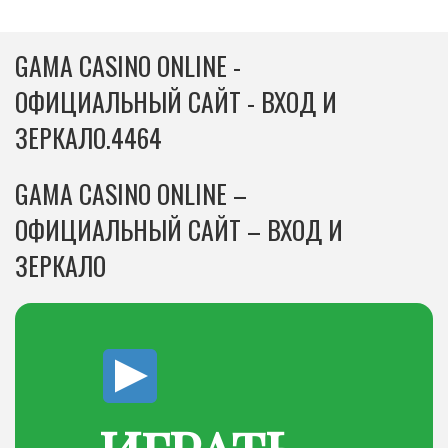
GAMA CASINO ONLINE -
ОФИЦИАЛЬНЫЙ САЙТ - ВХОД И
ЗЕРКАЛО.4464
GAMA CASINO ONLINE –
ОФИЦИАЛЬНЫЙ САЙТ – ВХОД И
ЗЕРКАЛО