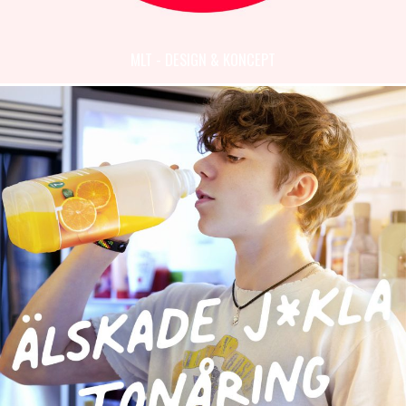
MLT - DESIGN & KONCEPT