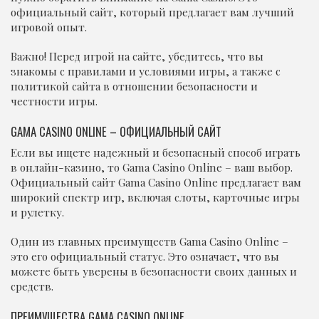
официальный сайт, который предлагает вам лучший
игровой опыт.
Важно! Перед игрой на сайте, убедитесь, что вы
знакомы с правилами и условиями игры, а также с
политикой сайта в отношении безопасности и
честности игры.
GAMA CASINO ONLINE – ОФИЦИАЛЬНЫЙ САЙТ
Если вы ищете надежный и безопасный способ играть
в онлайн-казино, то Gama Casino Online – ваш выбор.
Официальный сайт Gama Casino Online предлагает вам
широкий спектр игр, включая слоты, карточные игры
и рулетку.
Один из главных преимуществ Gama Casino Online –
это его официальный статус. Это означает, что вы
можете быть уверены в безопасности своих данных и
средств.
ПРЕИМУЩЕСТВА GAMA CASINO ONLINE