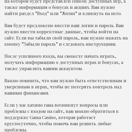
на которой будет представлен список доступных игр, а
также информация о бонусах и акциях. Вам нужно
найти раздел ”Вход” или ”Логин” и кликнуть на него.
Вам будет предложено ввести ваш логин и пароль. Вам
нужно ввести корректные данные, чтобы войти на
сайт. Если вы забыли свой пароль, вам нужно нажать на
кнопку ”Забыли пароль” и следовать инструкциям.
После успешного входа, вы сможете начать играть,
получать информацию о доступных играх и бонусах, а
также управлять вашим аккаунтом.
Важно помнить, что вам нужно быть ответственным и
умеренным в играх, чтобы не потерять контроль над
вашими финансами.
Если у вас
казино гама
возникнут вопросы или
проблемы с входом на сайт, вам можно обратиться к
поддержке Gama Casino, которая работает
круглосуточно, чтобы помочь вам решить любые
проблемы.