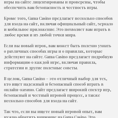
игры на сайте лицензированы и проверены, чтобы
обеспечить вам безопасность и честность игры.
Кроме того, Gama Casino предлагает несколько способов
для входа на сайт, включая официальный сайт, зеркало
и мобильное приложение. Это позволяет вам играть в
любое время и из любой точки мира.
Если вы новый игрок, вам может быть полезно узнать
о различных способах игры и о правилах, которые
действуют на сайте. Gama Casino предлагает подробную
информацию о каждой игре, включая правила,
стратегии и другие полезные советы.
В целом, Gama Casino – это отличный выбор для тех,
кто ищет надежный и безопасный способ играть в
онлайн-казино. Сайт предлагает широкий спектр игр,
безопасный и честный игровой процесс, а также
несколько способов для входа на сайт.
Так что, если вы ищете новый игровой опыт, вам
нужно обратить внимание на Gama Casino. Это