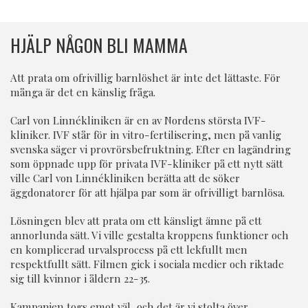
HJÄLP NÅGON BLI MAMMA
Att prata om ofrivillig barnlöshet är inte det lättaste. För
många är det en känslig fråga.
Carl von Linnékliniken är en av Nordens största IVF-
kliniker. IVF står för in vitro-fertilisering, men på vanlig
svenska säger vi provrörsbefruktning. Efter en lagändring
som öppnade upp för privata IVF-kliniker på ett nytt sätt
ville Carl von Linnékliniken berätta att de söker
äggdonatorer för att hjälpa par som är ofrivilligt barnlösa.
Lösningen blev att prata om ett känsligt ämne på ett
annorlunda sätt. Vi ville gestalta kroppens funktioner och
en komplicerad urvalsprocess på ett lekfullt men
respektfullt sätt. Filmen gick i sociala medier och riktade
sig till kvinnor i åldern 22-35.
Kampanjen togs emot väl, och det är vi stolta över.