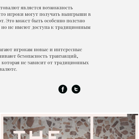
товалют является возможность
что игроки могут получать выигрыши в
т. Это может быть особенно полезно
, но не имеют доступа к традиционным
агают игрокам новые и интересные
чивают безопасность транзакций,
 которая не зависит от традиционных
валюте.