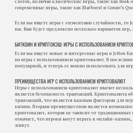
слотов, включая классические игры, такие как Book of 
современные игры, такие как Starburst и Gonzo’s Que
Если вы ищете игры с элементами случайности, то Je
вас. Вам будет предложено несколько вариантов игр,
БИТКОИН И КРИПТОКЭШ: ИГРЫ С ИСПОЛЬЗОВАНИЕМ КРИПТ
Если вы ищете новые и интересные игры в Jetton Ка
на игры с использованием криптовалют. В последние
популярной, и теперь ее можно использовать для иг
ПРЕИМУЩЕСТВА ИГР С ИСПОЛЬЗОВАНИЕМ КРИПТОВАЛЮТ
Игры с использованием криптовалют имеют несколь
является безопасность транзакций. Криптовалюта о
транзакций, что является важным фактором для игр
казино. Вторым преимуществом является возможност
криптовалют, которая не зависит от традиционных в
означает, что игроки могут играть в онлайн-казино,
живут.