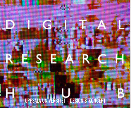
UPPSALA UNIVERSITET - DESIGN & KONCEPT