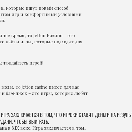
ков, которые ищут новый способ
ментом игр и комфортными условиями
ся.
ное время, то Jetton Казино – это
те найти игры, которые подходят для
аслаждайтесь игрой!
оды, то jetton casino имеет для вас
т и блэкджек – это игры, которые любят
Е. ИГРА ЗАКЛЮЧАЕТСЯ В ТОМ, ЧТО ИГРОКИ СТАВЯТ ДЕНЬГИ НА РЕЗУ
 УДАЧИ, ЧТОБЫ ВЫИГРАТЬ.
ана в XIX веке. Игра заключается в том,