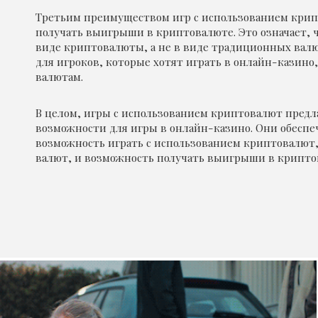
Третьим преимуществом игр с использованием крип
получать выигрыши в криптовалюте. Это означает, 
виде криптовалюты, а не в виде традиционных валю
для игроков, которые хотят играть в онлайн-казино
валютам.
В целом, игры с использованием криптовалют предл
возможности для игры в онлайн-казино. Они обеспе
возможность играть с использованием криптовалют,
валют, и возможность получать выигрыши в крипто