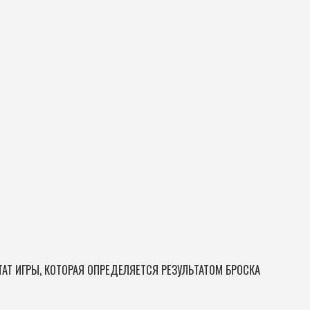
ЛЬТАТ ИГРЫ, КОТОРАЯ ОПРЕДЕЛЯЕТСЯ РЕЗУЛЬТАТОМ БРОСКА