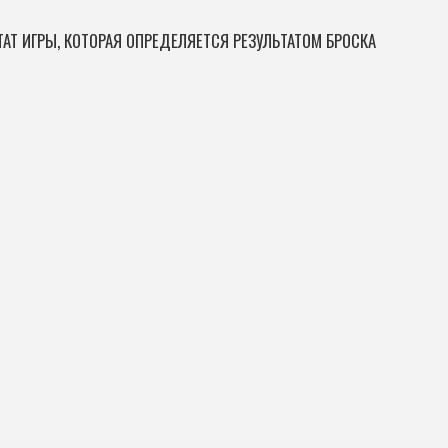
ЛЬТАТ ИГРЫ, КОТОРАЯ ОПРЕДЕЛЯЕТСЯ РЕЗУЛЬТАТОМ БРОСКА