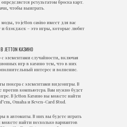
 определяется результатом броска карт.
дачи, чтобы выиграть.
оды, то jetton casino имеет для вас
т и блэкджек – это игры, которые любят
В JETTON КАЗИНО
 с элементами случайности, включая
ионных игр в казино тем, что в них
дополнительный интерес и волнение.
ты покера с элементами видеоигры. В
же против компьютера. Вам нужно будет
гре. В Jetton Казино вы можете найти
d’em, Omaha и Seven-Card Stud.
ры в автоматы. В них вы будете играть
вы можете найти несколько вариантов