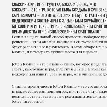
КЛАССИЧЕСКИЕ ИГРЫ: РУЛЕТКА, БЭККАРАТ, БЛЭКДЖЕК
БЭККАРАТ – ЭТО ИГРА, КОТОРАЯ БЫЛА СОЗДАНА В XVIII ВЕК
КАРТ. БЭККАРАТ – ЭТО ИГРА, КОТОРАЯ ТРЕБУЕТ СТРАТЕГИИ И
ВИДЕОПОКЕР И СЛОТЫ: ИГРЫ С ЭЛЕМЕНТАМИ СЛУЧАЙНОСТИ 
БИТКОИН И КРИПТОКЭШ: ИГРЫ С ИСПОЛЬЗОВАНИЕМ КРИПТ
ПРЕИМУЩЕСТВА ИГР С ИСПОЛЬЗОВАНИЕМ КРИПТОВАЛЮТ
Если вы ищете новый способ провести свободное врем
решение. В этом онлайн-казино вы сможете найти 
будут радовать вас и развлекать. В этом обзоре мы р
Казино, и почему это лучшее место для игроков.
Jetton Казино – это онлайн-казино, которое предлага
слоты, карточные игры, рулетку и другие. В этом к
подходят для вашего уровня игры, от начинающих д
Один из преимуществ Jetton Казино – это его широк
игры, которые вам понравятся, и которые будут радов
возможность играть в игры с реальными денежными
более интересной.