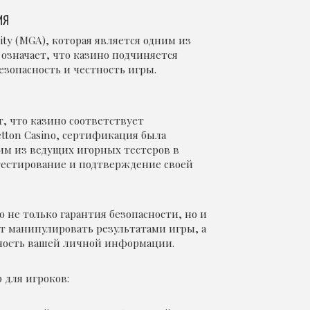
ИЯ
ity (MGA), которая является одним из
означает, что казино подчиняется
езопасность и честность игры.
, что казино соответствует
etton Casino, сертификация была
им из ведущих игорных тестеров в
 тестирование и подтверждение своей
 не только гарантия безопасности, но и
ет манипулировать результатами игры, а
ность вашей личной информации.
 для игроков: