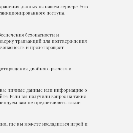
ранения данных на нашем сервере. Это
санкционированного доступа.
беспечения безопасности и
оверку транзакций для подтверждения
безопасность и предотвращает
дотвращения двойного расчета и
 у вас личные данные или информацию о
йте. Если вы получили запрос на такие
ендуем вам не предоставлять такие
ино, где вы можете насладиться игрой и