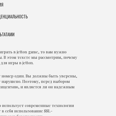
ИЯ
ДЕНЦИАЛЬНОСТЬ
ЛЬТАТАМИ
грать в jetton game, то вам нужно
ы. В этом тексте мы рассмотрим, почему
ля игры в jetton.
т номер один. Вы должны быть уверены,
 нарушено. Поэтому, перед выбором
лицензию, и является ли он надежным
но использует современные технологии
 в себя использование SSL-