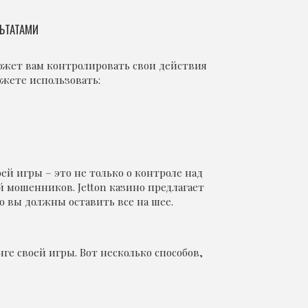
ЛЬТАТАМИ
ожет вам контролировать свои действия
ожете использовать:
ей игры – это не только о контроле над
й мошенников. Jetton казино предлагает
то вы должны оставить все на шее.
ге своей игры. Вот несколько способов,