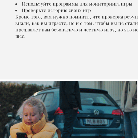
Используйте программы для мониторинга игры
Проверьте историю своих игр
Кроме того, вам нужно помнить, что проверка резуль
знали, как вы играете, но и о том, чтобы вы не ста
предлагает вам безопасную и честную игру, но это н
шее.