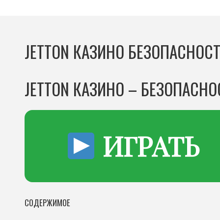
JETTON КАЗИНО БЕЗОПАСНОСТ
JETTON КАЗИНО – БЕЗОПАСНО
ИГРАТЬ
СОДЕРЖИМОЕ