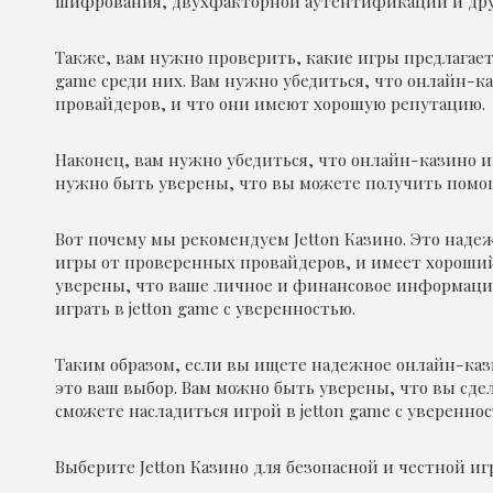
шифрования, двухфакторной аутентификации и друг
Также, вам нужно проверить, какие игры предлагает 
game среди них. Вам нужно убедиться, что онлайн-к
провайдеров, и что они имеют хорошую репутацию.
Наконец, вам нужно убедиться, что онлайн-казино 
нужно быть уверены, что вы можете получить помощь
Вот почему мы рекомендуем Jetton Казино. Это наде
игры от проверенных провайдеров, и имеет хороший
уверены, что ваше личное и финансовое информацио
играть в jetton game с уверенностью.
Таким образом, если вы ищете надежное онлайн-казин
это ваш выбор. Вам можно быть уверены, что вы сде
сможете насладиться игрой в jetton game с увереннос
Выберите Jetton Казино для безопасной и честной иг