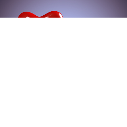
ÄR DU VÅR NYA AD?