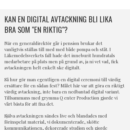
KAN EN DIGITAL AVTACKNING BLI LIKA
BRA SOM "EN RIKTIG"?
När en generaldirektör går i pension brukar det
vanligtvis ställas till med med både pompa och ståt. I
Läkemedelsverkets fall hade det inneburit hundratals
medarbetare på plats men på grund av, ja ni vet vad, fick
avtackningen helt enkelt ske digitalt.
Så hur gör man egentligen en digital ceremoni till värdig
ersättare för en sådan fest? Målet här var att göra en riktigt
värdig avtackning, inte bara en nedbantad digital variant.
Tillsammans med grymma Q enter Production gjorde vi
vårt bästa för att fixa det.
Själva avtackningen sändes live och blandades med
förinspelat material, vi dokumenterade, skötte
kommunikationen, dekorerade studion och gjorde