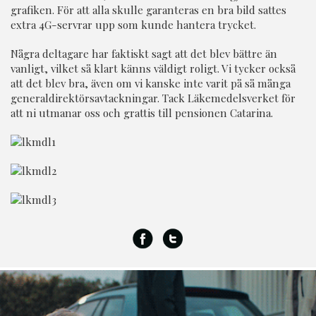
grafiken. För att alla skulle garanteras en bra bild sattes
extra 4G-servrar upp som kunde hantera trycket.
Några deltagare har faktiskt sagt att det blev bättre än
vanligt, vilket så klart känns väldigt roligt. Vi tycker också
att det blev bra, även om vi kanske inte varit på så många
generaldirektörsavtackningar. Tack Läkemedelsverket för
att ni utmanar oss och grattis till pensionen Catarina.