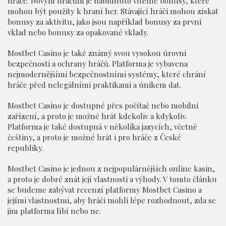
hráče. Novým hráčům je nabídnuto vítělné bonusy, které
mohou být použity k hraní her. Stávající hráči mohou získat
bonusy za aktivitu, jako jsou například bonusy za první
vklad nebo bonusy za opakované vklady.
Mostbet Casino je také známý svou vysokou úrovní
bezpečnosti a ochrany hráčů. Platforma je vybavena
nejmodernějšími bezpečnostními systémy, které chrání
hráče před nelegálními praktikami a únikem dat.
Mostbet Casino je dostupné přes počítač nebo mobilní
zařízení, a proto je možné hrát kdekoliv a kdykoliv.
Platforma je také dostupná v několika jazycích, včetně
češtiny, a proto je možné hrát i pro hráče z České
republiky.
Mostbet Casino je jednou z nejpopulárnějších online kasin,
a proto je dobré znát její vlastnosti a výhody. V tomto článku
se budeme zabývat recenzí platformy Mostbet Casino a
jejími vlastnostmi, aby hráči mohli lépe rozhodnout, zda se
jim platforma líbí nebo ne.