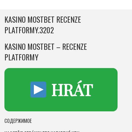
KASINO MOSTBET RECENZE
PLATFORMY.3202
KASINO MOSTBET – RECENZE
PLATFORMY
HRÁT
СОДЕРЖИМОЕ