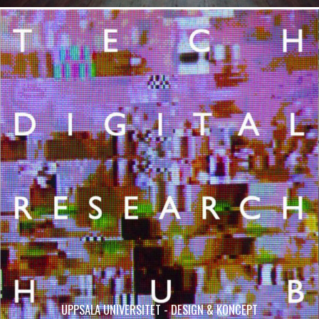
UPPSALA UNIVERSITET - DESIGN & KONCEPT