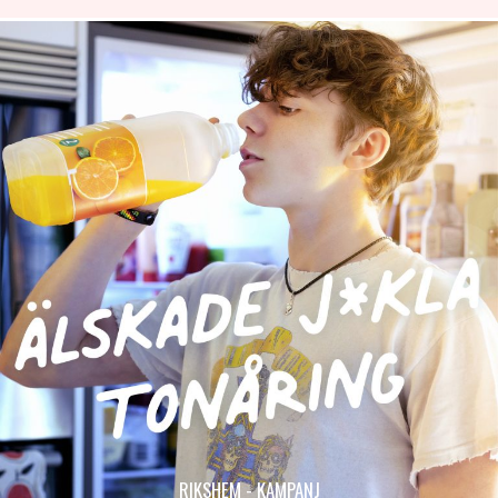
RIKSHEM - KAMPANJ