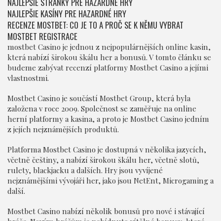
NAJLEPŠIE STRÁNKY PRE HAZARDNÉ HRY
NAJLEPŠIE KASÍNY PRE HAZARDNÉ HRY
RECENZE MOSTBET: CO JE TO A PROČ SE K NĚMU VYBRAT
MOSTBET REGISTRACE
mostbet
Casino je jednou z nejpopulárnějších online kasin,
která nabízí širokou škálu her a bonusů. V tomto článku se
budeme zabývat recenzí platformy Mostbet Casino a jejími
vlastnostmi.
Mostbet Casino je součástí Mostbet Group, která byla
založena v roce 2009. Společnost se zaměřuje na online
herní platformy a kasina, a proto je Mostbet Casino jedním
z jejích nejznámějších produktů.
Platforma Mostbet Casino je dostupná v několika jazycích,
včetně češtiny, a nabízí širokou škálu her, včetně slotů,
rulety, blackjacku a dalších. Hry jsou vyvíjené
nejznámějšími vývojáři her, jako jsou NetEnt, Microgaming a
další.
Mostbet Casino nabízí několik bonusů pro nové i stávající