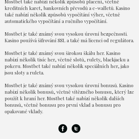
Mostbet také nabízí několik způsobů placení, včetně
kreditních karet, bankovních převodů a e-walletů. Kasino
také nabízí několik způsobů vypočítání výher, včetně
automatického vypočítání a ručního vypočítání.
Mostbet je také známý svou vysokou úrovní bezpečnosti.
Kasino používá šifrování SSL a také má licenci od regulátora.
Mostbet je také známý svou širokou škálu her. Kasino
nabízí několik tisíc her, včetně slotů, rulety, blackjacku a
pokeru. Mostbet také nabízí několik speciálních her, jako
jsou sloty a ruleta.
Mostbet je také známý svou vysokou úrovní bonusů. Kasino
nabízí několik bonusů, včetně vítězného bonusu, který lze
použít k hraní her. Mostbet také nabízí několik dalších
bonusů, včetně bonusu pro první vklad a bonusu pro
opakované vklady.