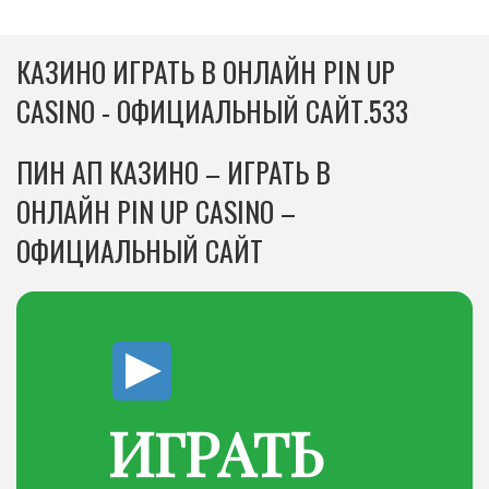
КАЗИНО ИГРАТЬ В ОНЛАЙН PIN UP
CASINO - ОФИЦИАЛЬНЫЙ САЙТ.533
ПИН АП КАЗИНО – ИГРАТЬ В
ОНЛАЙН PIN UP CASINO –
ОФИЦИАЛЬНЫЙ САЙТ
ИГРАТЬ