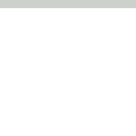
EN PODD OM DIGITALT OCH CORONA