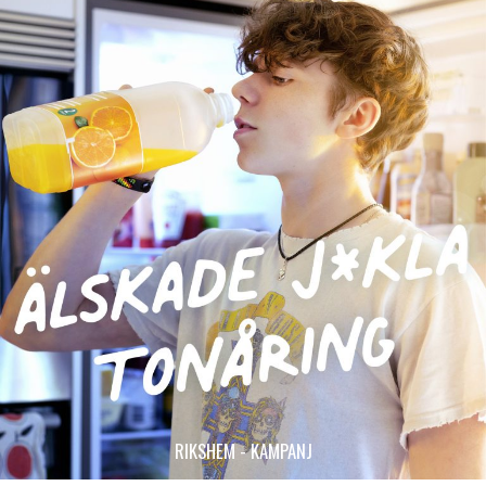
RIKSHEM - KAMPANJ