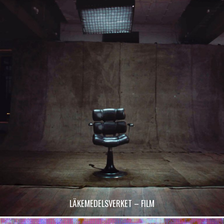
LÄKEMEDELSVERKET – FILM