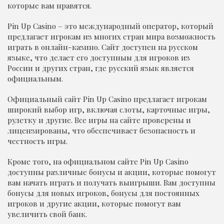
которые вам нравятся.
Pin Up Casino – это международный оператор, который
предлагает игрокам из многих стран мира возможность
играть в онлайн-казино. Сайт доступен на русском
языке, что делает его доступным для игроков из
России и других стран, где русский язык является
официальным.
Официальный сайт Pin Up Casino предлагает игрокам
широкий выбор игр, включая слоты, карточные игры,
рулетку и другие. Все игры на сайте проверены и
лицензированы, что обеспечивает безопасность и
честность игры.
Кроме того, на официальном сайте Pin Up Casino
доступны различные бонусы и акции, которые помогут
вам начать играть и получать выигрыши. Вам доступны
бонусы для новых игроков, бонусы для постоянных
игроков и другие акции, которые помогут вам
увеличить свой банк.