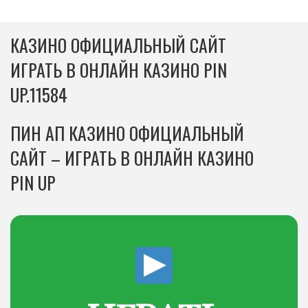
КАЗИНО ОФИЦИАЛЬНЫЙ САЙТ
ИГРАТЬ В ОНЛАЙН КАЗИНО PIN
UP.11584
ПИН АП КАЗИНО ОФИЦИАЛЬНЫЙ
САЙТ – ИГРАТЬ В ОНЛАЙН КАЗИНО
PIN UP