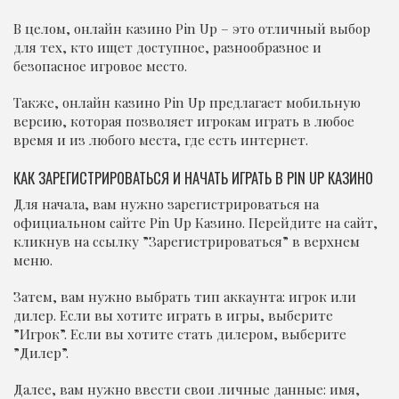
В целом, онлайн казино Pin Up – это отличный выбор
для тех, кто ищет доступное, разнообразное и
безопасное игровое место.
Также, онлайн казино Pin Up предлагает мобильную
версию, которая позволяет игрокам играть в любое
время и из любого места, где есть интернет.
КАК ЗАРЕГИСТРИРОВАТЬСЯ И НАЧАТЬ ИГРАТЬ В PIN UP КАЗИНО
Для начала, вам нужно зарегистрироваться на
официальном сайте Pin Up Казино. Перейдите на сайт,
кликнув на ссылку ”Зарегистрироваться” в верхнем
меню.
Затем, вам нужно выбрать тип аккаунта: игрок или
дилер. Если вы хотите играть в игры, выберите
”Игрок”. Если вы хотите стать дилером, выберите
”Дилер”.
Далее, вам нужно ввести свои личные данные: имя,