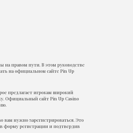
вы на правом пути. В этом руководстве
рать на официальном сайте Pin Up
орое предлагает игрокам широкий
ку. Официальный сайт Pin Up Casino
ию.
no вам нужно зарегистрироваться. Это
ив форму регистрации и подтвердив