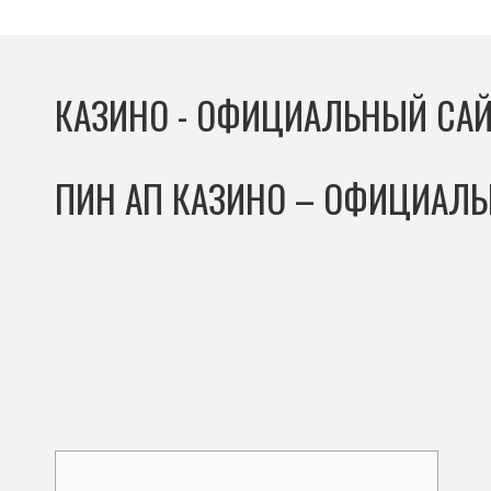
КАЗИНО - ОФИЦИАЛЬНЫЙ САЙТ 
ПИН АП КАЗИНО – ОФИЦИАЛЬН