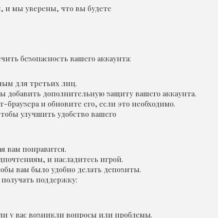
, и мы уверены, что вы будете
чить безопасность вашего аккаунта:
ным для третьих лиц.
 добавить дополнительную защиту вашего аккаунта.
-браузера и обновите его, если это необходимо.
 чтобы улучшить удобство вашего
я вам понравится.
дпочтениям, и насладитесь игрой.
тобы вам было удобно делать депозиты.
 получать поддержку:
ли у вас возникли вопросы или проблемы.