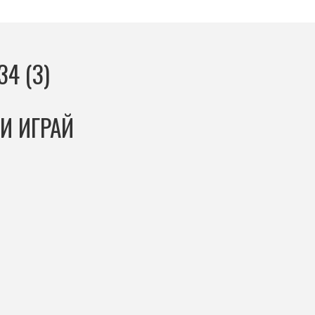
4 (3)
И ИГРАЙ