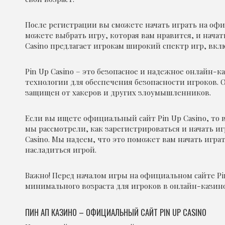
После регистрации вы сможете начать играть на офи
можете выбрать игру, которая вам нравится, и нача
Casino предлагает игрокам широкий спектр игр, вкл
Pin Up Casino – это безопасное и надежное онлайн-
технологии для обеспечения безопасности игроков. 
защищен от хакеров и других злоумышленников.
Если вы ищете официальный сайт Pin Up Casino, то в
мы рассмотрели, как зарегистрироваться и начать и
Casino. Мы надеем, что это поможет вам начать игра
насладиться игрой.
Важно! Перед началом игры на официальном сайте Pin
минимального возраста для игроков в онлайн-казино
ПИН АП КАЗИНО – ОФИЦИАЛЬНЫЙ САЙТ PIN UP CASINO