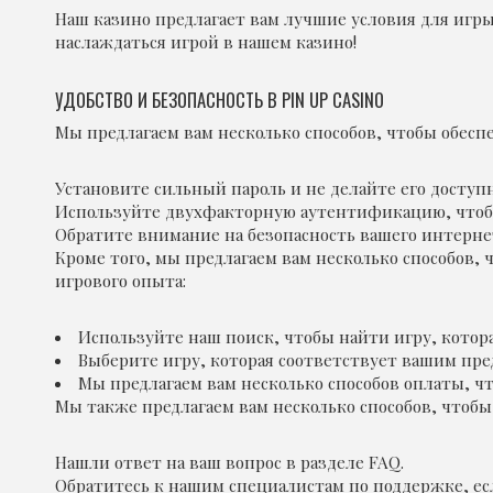
Наш казино предлагает вам лучшие условия для игры
наслаждаться игрой в нашем казино!
УДОБСТВО И БЕЗОПАСНОСТЬ В PIN UP CASINO
Мы предлагаем вам несколько способов, чтобы обеспе
Установите сильный пароль и не делайте его доступ
Используйте двухфакторную аутентификацию, чтобы
Обратите внимание на безопасность вашего интернет
Кроме того, мы предлагаем вам несколько способов,
игрового опыта:
Используйте наш поиск, чтобы найти игру, котора
Выберите игру, которая соответствует вашим пре
Мы предлагаем вам несколько способов оплаты, ч
Мы также предлагаем вам несколько способов, чтобы
Нашли ответ на ваш вопрос в разделе FAQ.
Обратитесь к нашим специалистам по поддержке, ес