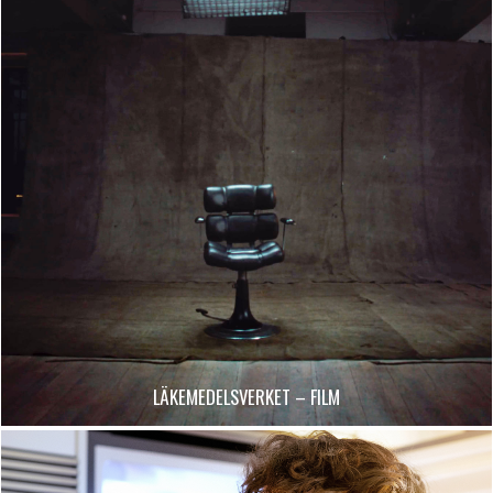
LÄKEMEDELSVERKET – FILM