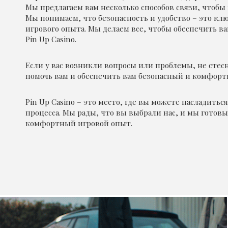
Мы предлагаем вам несколько способов связи, чтобы 
Мы понимаем, что безопасность и удобство – это к
игрового опыта. Мы делаем все, чтобы обеспечить в
Pin Up Casino.
Если у вас возникли вопросы или проблемы, не стес
помочь вам и обеспечить вам безопасный и комфорт
Pin Up Casino – это место, где вы можете насладитьс
процесса. Мы рады, что вы выбрали нас, и мы готов
комфортный игровой опыт.