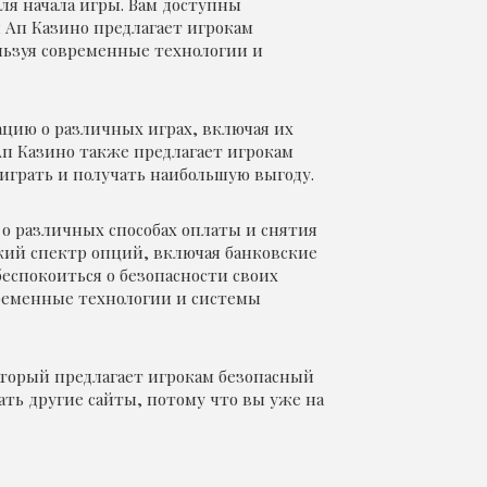
ля начала игры. Вам доступны
н Ап Казино предлагает игрокам
льзуя современные технологии и
ацию о различных играх, включая их
Ап Казино также предлагает игрокам
играть и получать наибольшую выгоду.
о различных способах оплаты и снятия
кий спектр опций, включая банковские
беспокоиться о безопасности своих
временные технологии и системы
оторый предлагает игрокам безопасный
ать другие сайты, потому что вы уже на