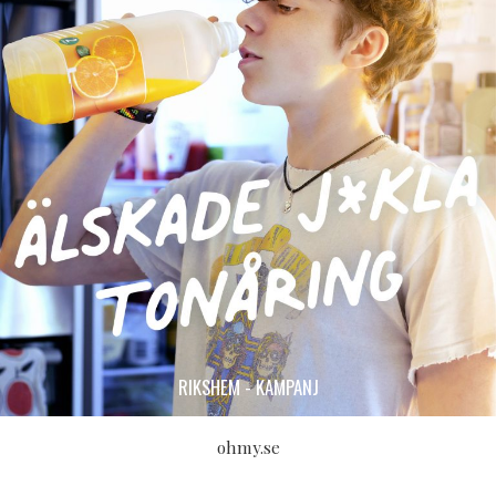
RIKSHEM - KAMPANJ
ohmy.se