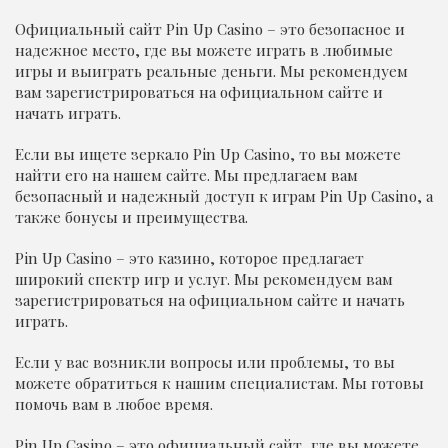
Официальный сайт Pin Up Casino – это безопасное и
надежное место, где вы можете играть в любимые
игры и выиграть реальные деньги. Мы рекомендуем
вам зарегистрироваться на официальном сайте и
начать играть.
Если вы ищете зеркало Pin Up Casino, то вы можете
найти его на нашем сайте. Мы предлагаем вам
безопасный и надежный доступ к играм Pin Up Casino, а
также бонусы и преимущества.
Pin Up Casino – это казино, которое предлагает
широкий спектр игр и услуг. Мы рекомендуем вам
зарегистрироваться на официальном сайте и начать
играть.
Если у вас возникли вопросы или проблемы, то вы
можете обратиться к нашим специалистам. Мы готовы
помочь вам в любое время.
Pin Up Casino – это официальный сайт, где вы можете