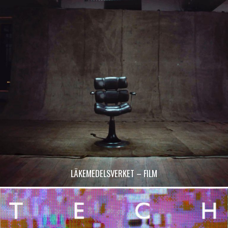
LÄKEMEDELSVERKET – FILM