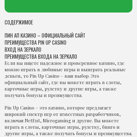
СОДЕРЖИМОЕ
ПИН АП КАЗИНО – ОФИЦИАЛЬНЫЙ САЙТ
ПРЕИМУЩЕСТВА PIN UP CASINO
ВХОД НА ЗЕРКАЛО
ПРЕИМУЩЕСТВА ВХОДА НА ЗЕРКАЛО
Если вы ищете надежное и проверенное казино, где
можно играть в любимые игры и выиграть реальные
деньги, то Pin Up Casino – ваш выбор. Это
официальный сайт, где вы можете играть в слоты,
карточные игры, рулетку и другие игры, а также
получать бонусы и преимущества.
Pin Up Casino – это казино, которое предлагает
широкий спектр игр от известных разработчиков,
включая NetEnt, Microgaming и другие. Вы можете
играть в слоты, карточные игры, рулетку, бинго и
другие игры, а также получать бонусы и преимущества.