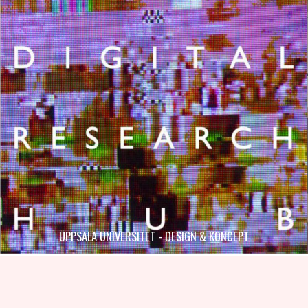
UPPSALA UNIVERSITET - DESIGN & KONCEPT