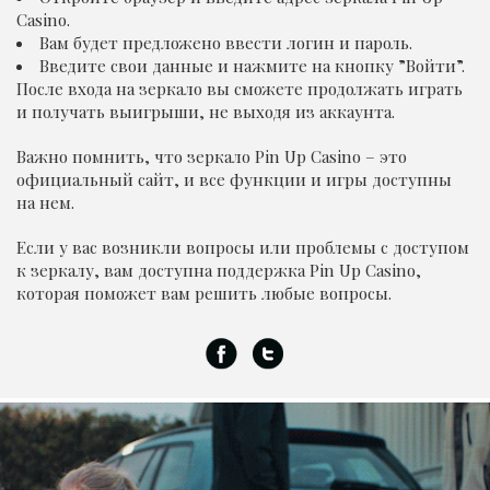
Casino.
Вам будет предложено ввести логин и пароль.
Введите свои данные и нажмите на кнопку ”Войти”.
После входа на зеркало вы сможете продолжать играть
и получать выигрыши, не выходя из аккаунта.
Важно помнить, что зеркало Pin Up Casino – это
официальный сайт, и все функции и игры доступны
на нем.
Если у вас возникли вопросы или проблемы с доступом
к зеркалу, вам доступна поддержка Pin Up Casino,
которая поможет вам решить любые вопросы.