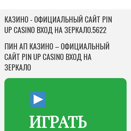
КАЗИНО - ОФИЦИАЛЬНЫЙ САЙТ PIN
UP CASINO ВХОД НА ЗЕРКАЛО.5622
ПИН АП КАЗИНО – ОФИЦИАЛЬНЫЙ
САЙТ PIN UP CASINO ВХОД НА
ЗЕРКАЛО
ИГРАТЬ