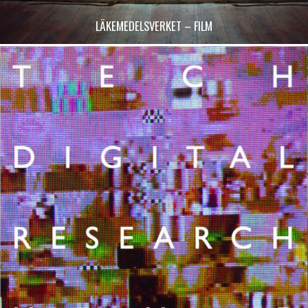
LÄKEMEDELSVERKET – FILM