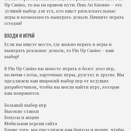
Up Casino, то вы на правом пути. Пин Ап Казино – это
лучший выбор для тех, кто ищет развлекательные
игры и возможность выиграть деньги. Начните играть
сегодня!
ВХОДИ И ИГРАЙ
Если вы ищете место, где можно играть в игры и
выиграть реальные деньги, то Pin Up Casino – ваш
выбор!
В Pin Up Casino вы можете играть в более 3000 игр,
включая слоты, карточные игры, рулетку и другие. Мы
предлагаем вам широкий выбор игр от ведущих
разработчиков, чтобы вы могли найти игру, которая
вам понравится.
Большой выбор игр
Высокие ставки
Бонусы и акции
Мобильная версия сайта
Кроме того, мы предлагаем вам бонусы и акции, чтобы