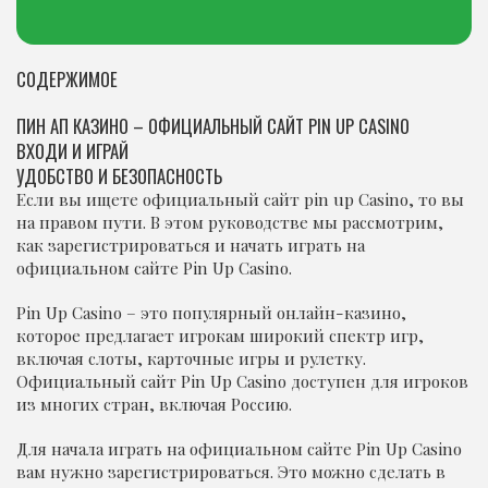
СОДЕРЖИМОЕ
ПИН АП КАЗИНО – ОФИЦИАЛЬНЫЙ САЙТ PIN UP CASINO
ВХОДИ И ИГРАЙ
УДОБСТВО И БЕЗОПАСНОСТЬ
Если вы ищете официальный сайт
pin up
Casino, то вы
на правом пути. В этом руководстве мы рассмотрим,
как зарегистрироваться и начать играть на
официальном сайте Pin Up Casino.
Pin Up Casino – это популярный онлайн-казино,
которое предлагает игрокам широкий спектр игр,
включая слоты, карточные игры и рулетку.
Официальный сайт Pin Up Casino доступен для игроков
из многих стран, включая Россию.
Для начала играть на официальном сайте Pin Up Casino
вам нужно зарегистрироваться. Это можно сделать в