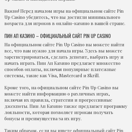
Важно! Перед началом игры на официальном сайте Pin
Up Casino убедитесь, что вы достигли минимального
возраста для игроков в онлайн-казино в вашей стране.
ПИН АП КАЗИНО – ОФИЦИАЛЬНЫЙ САЙТ PIN UP CASINO
На официальном сайте Pin Up Casino вы можете найти
все, что вам нужно для начала игры. Здесь вы можете
зарегистрироваться, сделать депозит, выбрать игру и
начать играть. Пин Ап Казино предлагает множество
способов оплаты, включая популярные платежные
системы, такие как Visa, Mastercard и Skrill.
Кроме того, на официальном сайте Pin Up Casino вы
можете найти информацию о различных играх,
включая их правила, стратегии и прогрессивные
джекпоты. Пин Ап Казино также предлагает программу
лояльности, которая позволяет игрокам получать
бонусы и преимущества за их игру.
Таким образом, если вы ищете официальный сайт Pin