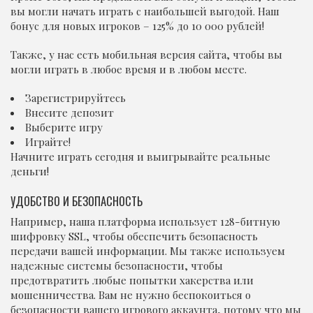
вы могли начать играть с наибольшей выгодой. Наш
бонус для новых игроков – 125% до 10 000 рублей!
Также, у нас есть мобильная версия сайта, чтобы вы
могли играть в любое время и в любом месте.
Зарегистрируйтесь
Внесите депозит
Выберите игру
Играйте!
Начните играть сегодня и выигрывайте реальные
деньги!
УДОБСТВО И БЕЗОПАСНОСТЬ
Например, наша платформа использует 128-битную
шифровку SSL, чтобы обеспечить безопасность
передачи вашей информации. Мы также используем
надежные системы безопасности, чтобы
предотвратить любые попытки хакерства или
мошенничества. Вам не нужно беспокоиться о
безопасности вашего игрового аккаунта, потому что мы