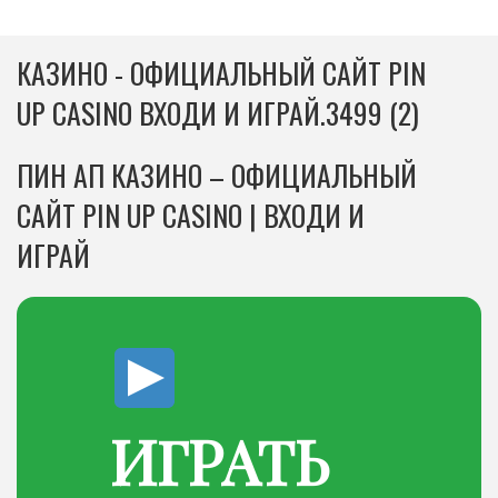
КАЗИНО - ОФИЦИАЛЬНЫЙ САЙТ PIN
UP CASINO ВХОДИ И ИГРАЙ.3499 (2)
ПИН АП КАЗИНО – ОФИЦИАЛЬНЫЙ
САЙТ PIN UP CASINO | ВХОДИ И
ИГРАЙ
ИГРАТЬ