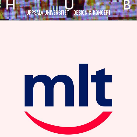
UPPSALA UNIVERSITET - DESIGN & KONCEPT