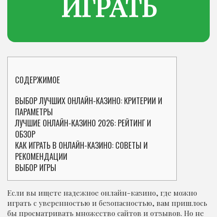
ИГРАТЬ
СОДЕРЖИМОЕ
ВЫБОР ЛУЧШИХ ОНЛАЙН-КАЗИНО: КРИТЕРИИ И
ПАРАМЕТРЫ
ЛУЧШИЕ ОНЛАЙН-КАЗИНО 2026: РЕЙТИНГ И
ОБЗОР
КАК ИГРАТЬ В ОНЛАЙН-КАЗИНО: СОВЕТЫ И
РЕКОМЕНДАЦИИ
ВЫБОР ИГРЫ
Если вы ищете надежное онлайн-казино, где можно
играть с уверенностью и безопасностью, вам пришлось
бы просматривать множество сайтов и отзывов. Но не