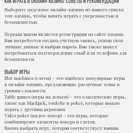
КАК ИГРАТЬ В ОНЛАЙН-КАЗИНО: СОВЕТЫ И РЕКОМЕНДАЦИИ
Выберите надежное онлайн-казино из нашего списка
топ-казино, чтобы начать играть с уверенностью и
безопасностью.
Первым шагом является регистрация на сайте казино.
Вам потребуется создать учетную запись, указав свои
личные данные и выбрав пароль. Вам также может
потребоваться подтверждение email или телефона для
безопасности.
ВЫБОР ИГРЫ
Slot machines (слоты) – это наиболее популярные игры
в онлайн-казино, предлагающие различные темы и
уровни сложности.
Table games (игры на деньги) – это классические игры,
такие как blackjack, roulette и poker, которые можно
играть с другими игроками.
Video poker (видео-покер) – это игры, которые
комбинируют элементы покера и слотов.
Важно выбрать игру, которая соответствует вашим