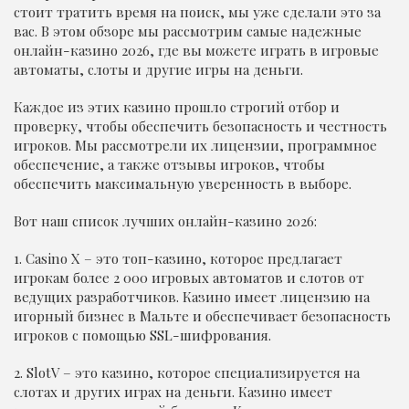
стоит тратить время на поиск, мы уже сделали это за
вас. В этом обзоре мы рассмотрим самые надежные
онлайн-казино 2026, где вы можете играть в игровые
автоматы, слоты и другие игры на деньги.
Каждое из этих казино прошло строгий отбор и
проверку, чтобы обеспечить безопасность и честность
игроков. Мы рассмотрели их лицензии, программное
обеспечение, а также отзывы игроков, чтобы
обеспечить максимальную уверенность в выборе.
Вот наш список лучших онлайн-казино 2026:
1. Casino X – это топ-казино, которое предлагает
игрокам более 2 000 игровых автоматов и слотов от
ведущих разработчиков. Казино имеет лицензию на
игорный бизнес в Мальте и обеспечивает безопасность
игроков с помощью SSL-шифрования.
2. SlotV – это казино, которое специализируется на
слотах и других играх на деньги. Казино имеет