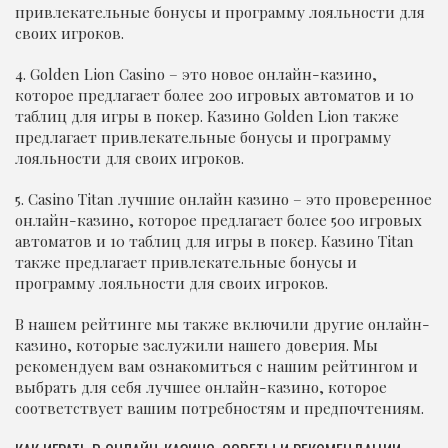
привлекательные бонусы и программу лояльности для
своих игроков.
4. Golden Lion Casino – это новое онлайн-казино,
которое предлагает более 200 игровых автоматов и 10
таблиц для игры в покер. Казино Golden Lion также
предлагает привлекательные бонусы и программу
лояльности для своих игроков.
5. Casino Titan
лучшие онлайн казино
– это проверенное
онлайн-казино, которое предлагает более 500 игровых
автоматов и 10 таблиц для игры в покер. Казино Titan
также предлагает привлекательные бонусы и
программу лояльности для своих игроков.
В нашем рейтинге мы также включили другие онлайн-
казино, которые заслужили нашего доверия. Мы
рекомендуем вам ознакомиться с нашим рейтингом и
выбрать для себя лучшее онлайн-казино, которое
соответствует вашим потребностям и предпочтениям.