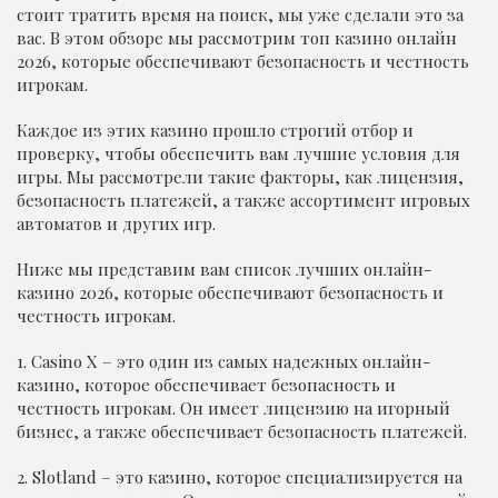
стоит тратить время на поиск, мы уже сделали это за
вас. В этом обзоре мы рассмотрим топ казино онлайн
2026, которые обеспечивают безопасность и честность
игрокам.
Каждое из этих казино прошло строгий отбор и
проверку, чтобы обеспечить вам лучшие условия для
игры. Мы рассмотрели такие факторы, как лицензия,
безопасность платежей, а также ассортимент игровых
автоматов и других игр.
Ниже мы представим вам список лучших онлайн-
казино 2026, которые обеспечивают безопасность и
честность игрокам.
1. Casino X – это один из самых надежных онлайн-
казино, которое обеспечивает безопасность и
честность игрокам. Он имеет лицензию на игорный
бизнес, а также обеспечивает безопасность платежей.
2. Slotland – это казино, которое специализируется на