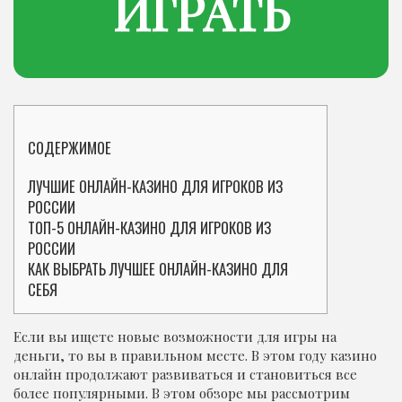
ИГРАТЬ
СОДЕРЖИМОЕ
ЛУЧШИЕ ОНЛАЙН-КАЗИНО ДЛЯ ИГРОКОВ ИЗ
РОССИИ
ТОП-5 ОНЛАЙН-КАЗИНО ДЛЯ ИГРОКОВ ИЗ
РОССИИ
КАК ВЫБРАТЬ ЛУЧШЕЕ ОНЛАЙН-КАЗИНО ДЛЯ
СЕБЯ
Если вы ищете новые возможности для игры на
деньги, то вы в правильном месте. В этом году
казино
онлайн продолжают развиваться и становиться все
более популярными. В этом обзоре мы рассмотрим