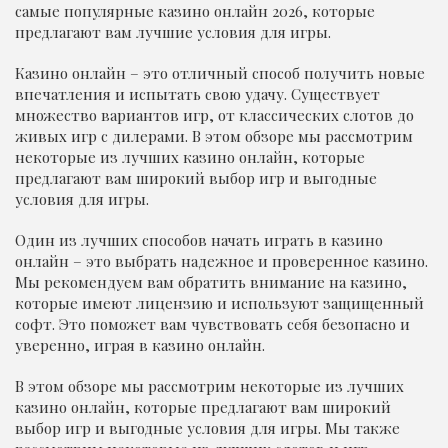
самые популярные казино онлайн 2026, которые
предлагают вам лучшие условия для игры.
Казино онлайн – это отличный способ получить новые
впечатления и испытать свою удачу. Существует
множество вариантов игр, от классических слотов до
живых игр с дилерами. В этом обзоре мы рассмотрим
некоторые из лучших казино онлайн, которые
предлагают вам широкий выбор игр и выгодные
условия для игры.
Один из лучших способов начать играть в казино
онлайн – это выбрать надежное и проверенное казино.
Мы рекомендуем вам обратить внимание на казино,
которые имеют лицензию и используют защищенный
софт. Это поможет вам чувствовать себя безопасно и
уверенно, играя в казино онлайн.
В этом обзоре мы рассмотрим некоторые из лучших
казино онлайн, которые предлагают вам широкий
выбор игр и выгодные условия для игры. Мы также