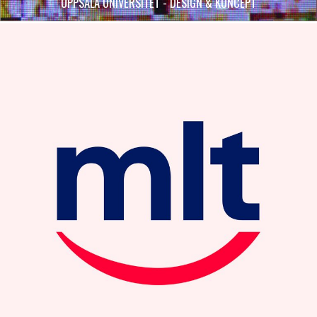
UPPSALA UNIVERSITET - DESIGN & KONCEPT