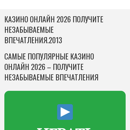
КАЗИНО ОНЛАЙН 2026 ПОЛУЧИТЕ
НЕЗАБЫВАЕМЫЕ
ВПЕЧАТЛЕНИЯ.2013
САМЫЕ ПОПУЛЯРНЫЕ КАЗИНО
ОНЛАЙН 2026 – ПОЛУЧИТЕ
НЕЗАБЫВАЕМЫЕ ВПЕЧАТЛЕНИЯ