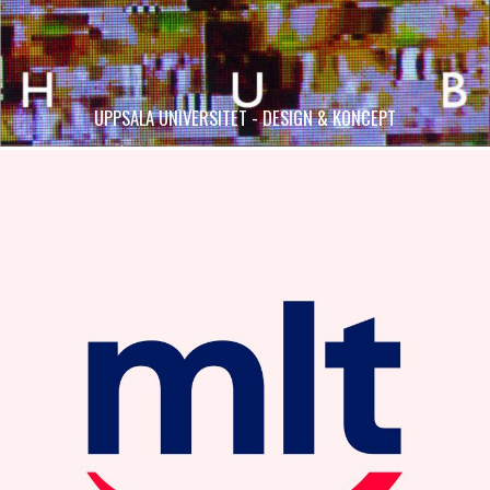
UPPSALA UNIVERSITET - DESIGN & KONCEPT