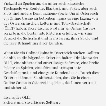
Vielzahl an Spielen an, darunter auch klassische
Tischspiele wie Roulette, Blackjack und Poker, aber auch
Slots und andere Kombinations-Spiele. Um in Österreich
ein Online Casino zu betreiben, muss es eine Lizenz von
der Österreichischen Lotterie und Toto-Gesellschaft
(ÖLLT) haben. Diese Lizenz wird nur an Online Casinos
vergeben, die bestimmte Kriterien erfüllen, wie zum
Beispiel die Sicherheit und Transparenz ihrer Spiele und
die faire Behandlung ihrer Kunden.
Wenn Sie ein Online Casino in Österreich suchen, sollten
Sie sich an die folgenden Kriterien halten: Die Lizenz der
ÖLLT, eine sichere und zuverlässige Software, eine breite
Palette an Spielen, eine faire und transparente
Geschäftspraxis und eine gute Kundendienst. Durch diese
Kriterien können Sie sicherstellen, dass Sie in einem
Online Casino in Österreich spielen, das Ihnen vertraut
und sicher ist.
Lizenz der ÖLLT
Sichere und zuverlässige Software