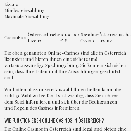
Lizenz
Mindesteinzahlung
Maximale Auszahlung
Österreichische
10
100.000
Novoline
Österreichische
CasinoEuro
Lizenz
€
€
Casino
Lizenz
Die oben genannten Online-Casinos sind alle in Österreich
lizenziert und bieten Ihnen eine sichere und
vertrauenswürdige Spielumgebung. Sie können sich sicher
sein, dass Ihre Daten und Ihre Auszahlungen geschützt
sind.
Wir hoffen, dass unsere Auswahl Ihnen helfen kann, die
richtige Wahl zu treffen. Es ist wichtig, dass Sie sich vor
dem Spiel informieren und sich über die Bedingungen
und Regeln des Casinos informieren.
WIE FUNKTIONIEREN ONLINE CASINOS IN ÖSTERREICH?
Die Online Casinos in Österreich sind legal und bieten eine