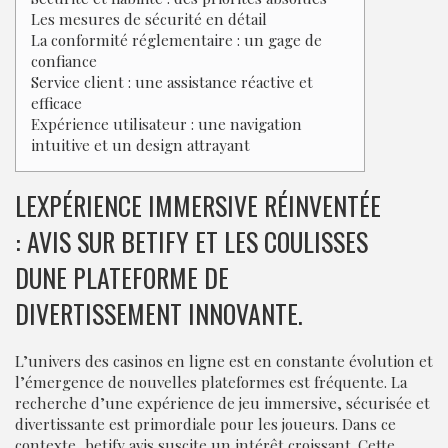
Les mesures de sécurité en détail
La conformité réglementaire : un gage de
confiance
Service client : une assistance réactive et
efficace
Expérience utilisateur : une navigation
intuitive et un design attrayant
LEXPÉRIENCE IMMERSIVE RÉINVENTÉE
: AVIS SUR BETIFY ET LES COULISSES
DUNE PLATEFORME DE
DIVERTISSEMENT INNOVANTE.
L’univers des casinos en ligne est en constante évolution et
l’émergence de nouvelles plateformes est fréquente. La
recherche d’une expérience de jeu immersive, sécurisée et
divertissante est primordiale pour les joueurs. Dans ce
contexte,
betify avis
suscite un intérêt croissant. Cette