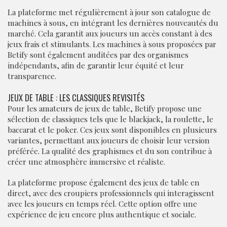
La plateforme met régulièrement à jour son catalogue de
machines à sous, en intégrant les dernières nouveautés du
marché. Cela garantit aux joueurs un accès constant à des
jeux frais et stimulants. Les machines à sous proposées par
Betify sont également auditées par des organismes
indépendants, afin de garantir leur équité et leur
transparence.
JEUX DE TABLE : LES CLASSIQUES REVISITÉS
Pour les amateurs de jeux de table, Betify propose une
sélection de classiques tels que le blackjack, la roulette, le
baccarat et le poker. Ces jeux sont disponibles en plusieurs
variantes, permettant aux joueurs de choisir leur version
préférée. La qualité des graphismes et du son contribue à
créer une atmosphère immersive et réaliste.
La plateforme propose également des jeux de table en
direct, avec des croupiers professionnels qui interagissent
avec les joueurs en temps réel. Cette option offre une
expérience de jeu encore plus authentique et sociale.