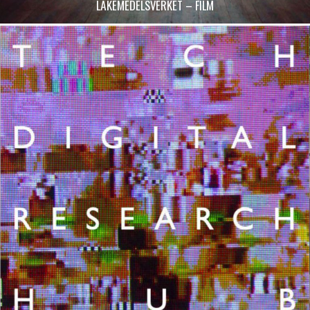
LÄKEMEDELSVERKET – FILM