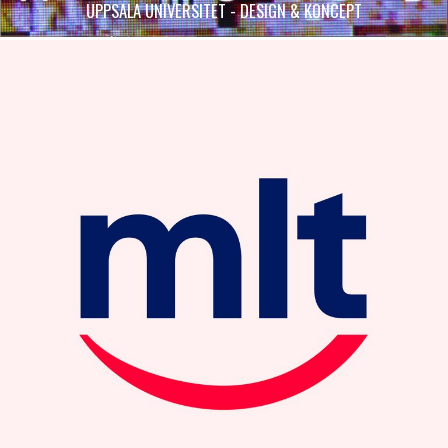
UPPSALA UNIVERSITET - DESIGN & KONCEPT