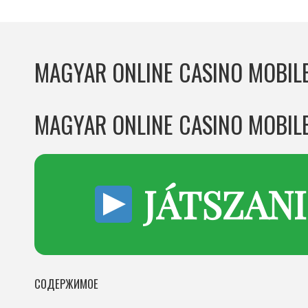
MAGYAR ONLINE CASINO MOBILB
MAGYAR ONLINE CASINO MOBIL
JÁTSZANI
СОДЕРЖИМОЕ