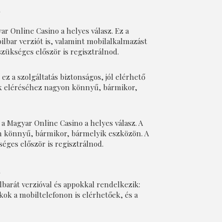
ar Online Casino a helyes válasz. Ez a
lbar verziót is, valamint mobilalkalmazást
szükséges először is regisztrálnod.
z a szolgáltatás biztonságos, jól elérhető
ékok eléréséhez nagyon könnyű, bármikor,
 a Magyar Online Casino a helyes válasz. A
on könnyű, bármikor, bármelyik eszközön. A
éges először is regisztrálnod.
barát verzióval és appokkal rendelkezik:
ékok a mobiltelefonon is elérhetőek, és a