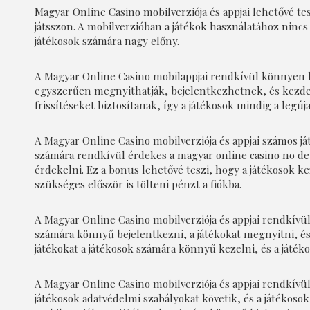
Magyar Online Casino mobilverziója és appjai lehetővé t
játsszon. A mobilverzióban a játékok használatához nincs
játékosok számára nagy előny.
A Magyar Online Casino mobilappjai rendkívül könnyen h
egyszerűen megnyithatják, bejelentkezhetnek, és kezde
frissítéseket biztosítanak, így a játékosok mindig a legúj
A Magyar Online Casino mobilverziója és appjai számos já
számára rendkívül érdekes a magyar online casino no dep
érdekelni. Ez a bonus lehetővé teszi, hogy a játékosok k
szükséges először is tölteni pénzt a fiókba.
A Magyar Online Casino mobilverziója és appjai rendkívü
számára könnyű bejelentkezni, a játékokat megnyitni, és 
játékokat a játékosok számára könnyű kezelni, és a játék
A Magyar Online Casino mobilverziója és appjai rendkívül 
játékosok adatvédelmi szabályokat követik, és a játékosok