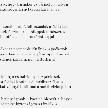
eszik, hogy bármikor és bármelyik helyen
 szükség internetkapcsolatra, ami a
asználhatók. A felhasználók a játékokat
nek játszani. A mobilappok rendszeres
abb játékokat és promóciót kapják.
tékot és promóciót kínálnak. A játékosok
osit bonus, amely segít az új játékosokat
ezdenek játszani, nem feltétlenül
l könnyű és hatékonyak. A játékosok
a játékot kezdeni. A mobilverzióban a
okat könnyű beállítani a mobiltelefonjukon.
biztonságosak. A kaszinó biztosítja, hogy a
 adatokat biztonságosan tárolják. A