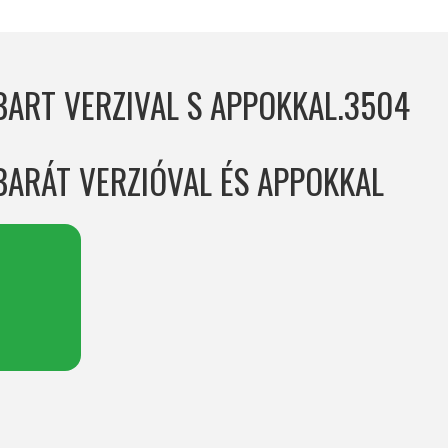
ART VERZIVAL S APPOKKAL.3504
BARÁT VERZIÓVAL ÉS APPOKKAL