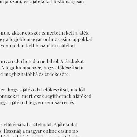
 játszani, és a játékokat biztonságosan
nus, akkor először ismertetni kell a játék
 így a legjobb magyar online casino appokkal
lyen módon kell használni a játékot.
nnyen elérheted a mobilról. A játékokat
. A legjobb módszer, hogy előkészítsd a
ékod megbízhatóbbá és érdekesére.
r, hogy a játékodat előkészítsd, mielőtt
bonusokat, mert ezek segíthetnek a játékod
ogy a játékod legyen rendszeres és
 előkészítsd a játékodat. A játékodat
. Használj a magyar online casino no