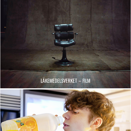
LÄKEMEDELSVERKET – FILM