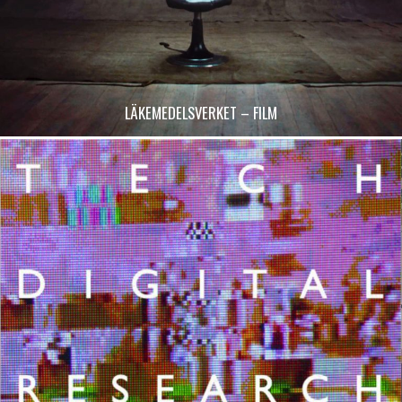
LÄKEMEDELSVERKET – FILM