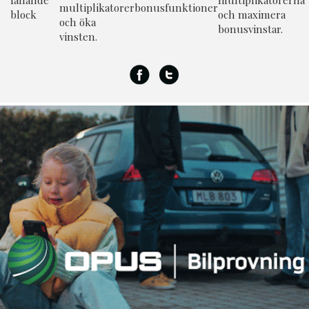
fallande
multiplikatorerna
multiplikatorer
bonusfunktioner
block
och maximera
och öka
bonusvinstar.
vinsten.