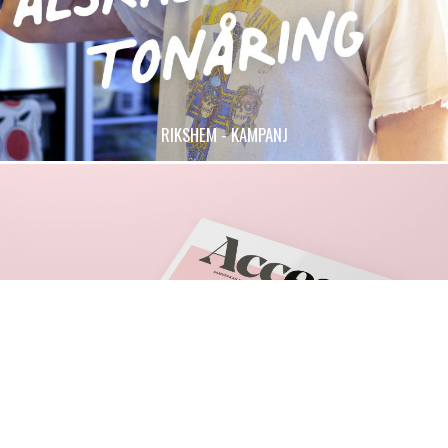
RIKSHEM - KAMPANJ